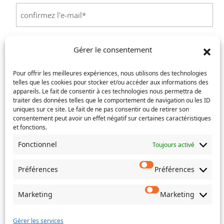
Saisissez
un
e-
Confirmez
mail
l’e-
Téléphone
(Nécessaire)
Gérer le consentement
mail
Pour offrir les meilleures expériences, nous utilisons des technologies
Service concerné
(Nécessaire)
telles que les cookies pour stocker et/ou accéder aux informations des
appareils. Le fait de consentir à ces technologies nous permettra de
traiter des données telles que le comportement de navigation ou les ID
uniques sur ce site. Le fait de ne pas consentir ou de retirer son
Si votre demande concerne des actes de naissance et/ou
consentement peut avoir un effet négatif sur certaines caractéristiques
et fonctions.
de mariage, choisissez l'Etat-Civil comme service
concerné.
Fonctionnel
Toujours activé
Objet
Préférences
Préférences
Message
(Nécessaire)
Marketing
Marketing
Gérer les services