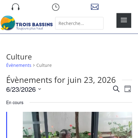
Skip

}

to
content
Rechercher:
Search
for...
Culture
Évènements
Culture
Évènements for juin 23, 2026
Recher
Nav
6/23/2026
Recherche
Jour
de
et
Sélectionnez
vue
naviga
En cours
une
Év
de
date.
vues
Évène