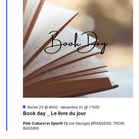
Mis
février 23 @ 8h00
-
décembre 31 @ 17h00
en
Book day _ Le livre du jour
avant
Pôle Culturel et Sportif
28 rue Georges BRASSENS, TROIS
BASSINS