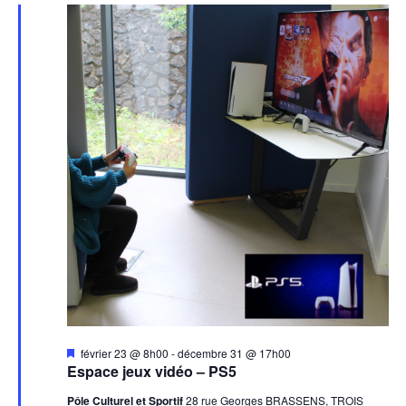
Mis
février 23 @ 8h00
-
décembre 31 @ 17h00
en
Espace jeux vidéo – PS5
avant
Pôle Culturel et Sportif
28 rue Georges BRASSENS, TROIS