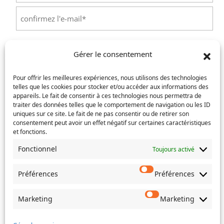
Saisissez
un
e-
Confirmez
mail
l’e-
Téléphone
(Nécessaire)
Gérer le consentement
mail
Pour offrir les meilleures expériences, nous utilisons des technologies
Service concerné
(Nécessaire)
telles que les cookies pour stocker et/ou accéder aux informations des
appareils. Le fait de consentir à ces technologies nous permettra de
traiter des données telles que le comportement de navigation ou les ID
uniques sur ce site. Le fait de ne pas consentir ou de retirer son
Si votre demande concerne des actes de naissance et/ou
consentement peut avoir un effet négatif sur certaines caractéristiques
et fonctions.
de mariage, choisissez l'Etat-Civil comme service
concerné.
Fonctionnel
Toujours activé
Objet
Préférences
Préférences
Message
(Nécessaire)
Marketing
Marketing