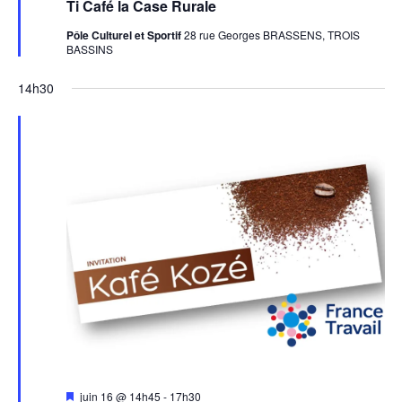
en
Ti Café la Case Rurale
avant
Pôle Culturel et Sportif
28 rue Georges BRASSENS, TROIS
BASSINS
14h30
Mis
juin 16 @ 14h45
-
17h30