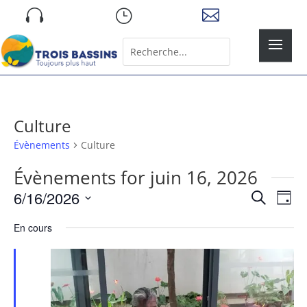
Skip

}

to
content
Rechercher:
Search
for...
Culture
Évènements
Culture
Évènements for juin 16, 2026
Recher
Nav
6/16/2026
Recherche
Jour
de
et
Sélectionnez
vue
naviga
En cours
une
Év
de
date.
vues
Évène