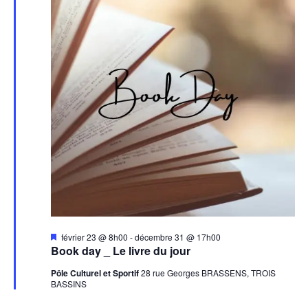
Mis
février 23 @ 8h00
-
décembre 31 @ 17h00
en
Book day _ Le livre du jour
avant
Pôle Culturel et Sportif
28 rue Georges BRASSENS, TROIS
BASSINS