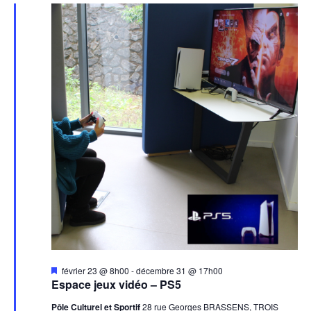
Mis
février 23 @ 8h00
-
décembre 31 @ 17h00
en
Espace jeux vidéo – PS5
avant
Pôle Culturel et Sportif
28 rue Georges BRASSENS, TROIS