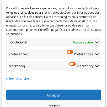
Pour offrir les meilleures expériences, nous utilisons des technologies
Service concerné
(Nécessaire)
telles que les cookies pour stocker et/ou accéder aux informations des
appareils. Le fait de consentir à ces technologies nous permettra de
traiter des données telles que le comportement de navigation ou les ID
uniques sur ce site. Le fait de ne pas consentir ou de retirer son
consentement peut avoir un effet négatif sur certaines caractéristiques
Si votre demande concerne des actes de naissance et/ou
et fonctions.
de mariage, choisissez l'Etat-Civil comme service
concerné.
Fonctionnel
Toujours activé
Objet
Préférences
Préférences
Message
(Nécessaire)
Marketing
Marketing
Gérer les services
Accepter
Envoyer
Refuser