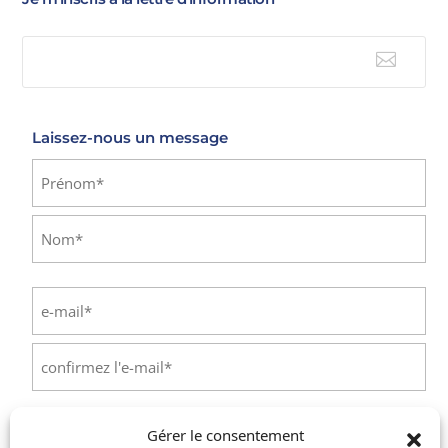

E-mail
Laissez-nous un message
Identité
(Nécessaire)
Prénom
Nom
E-
mail
(Nécessaire)
Saisissez
un
e-
Confirmez
mail
l’e-
Téléphone
(Nécessaire)
Gérer le consentement
mail