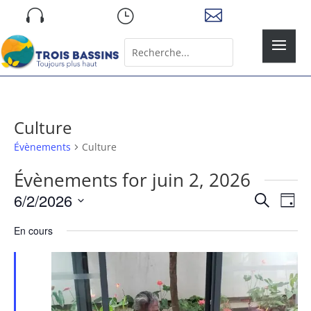
Skip

}

to
content
Rechercher:
Search
for...
Culture
Évènements
Culture
Évènements for juin 2, 2026
Recher
Nav
6/2/2026
Recherche
Jour
de
et
Sélectionnez
vue
naviga
En cours
une
Év
de
date.
vues
Évène