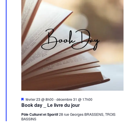
Mis
février 23 @ 8h00
-
décembre 31 @ 17h00
en
Book day _ Le livre du jour
avant
Pôle Culturel et Sportif
28 rue Georges BRASSENS, TROIS
BASSINS