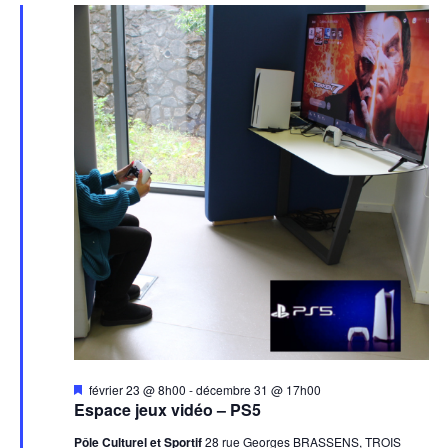
Mis
février 23 @ 8h00
-
décembre 31 @ 17h00
en
Espace jeux vidéo – PS5
avant
Pôle Culturel et Sportif
28 rue Georges BRASSENS, TROIS