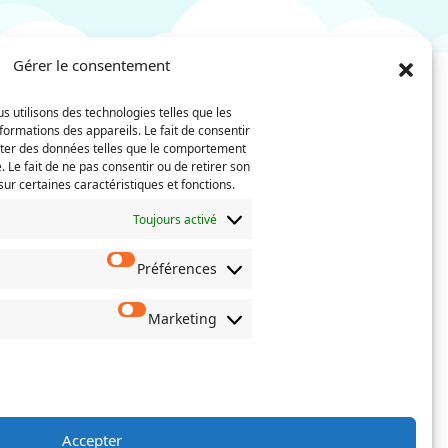
Gérer le consentement
s utilisons des technologies telles que les
Nom
Téléphone
formations des appareils. Le fait de consentir
(Nécessaire)
iter des données telles que le comportement
. Le fait de ne pas consentir ou de retirer son
Confirmez
ur certaines caractéristiques et fonctions.
l’e-
mail
Toujours activé
Préférences
 actes de
oisissez
erné.
Marketing
Accepter