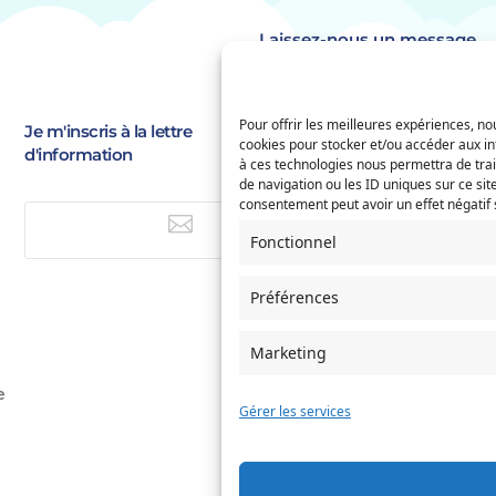
Laissez-nous un message
Identité
(Nécessaire)
Pour offrir les meilleures expériences, nou
Prénom
Je m'inscris à la lettre
E-
cookies pour stocker et/ou accéder aux in
d'information
à ces technologies nous permettra de tra
mail
(Nécessaire)
de navigation ou les ID uniques sur ce site
Saisissez
Service concerné
consentement peut avoir un effet négatif s
(Nécessaire)
un

e-
E-mail
Fonctionnel
mail
Préférences
Si votre demande concerne des
naissance et/ou de mariage, ch
l'Etat-Civil comme service conc
Marketing
Objet
e
Gérer les services
Message
(Nécessaire)