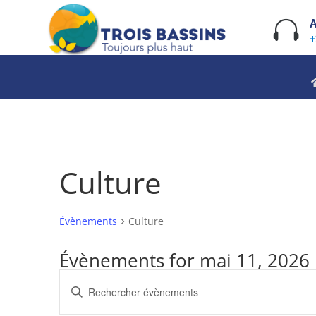
Skip
to

A
content
+
Culture
Évènements
Culture
Évènements for mai 11, 2026
Recherche
Saisir
et
mot-
navigation