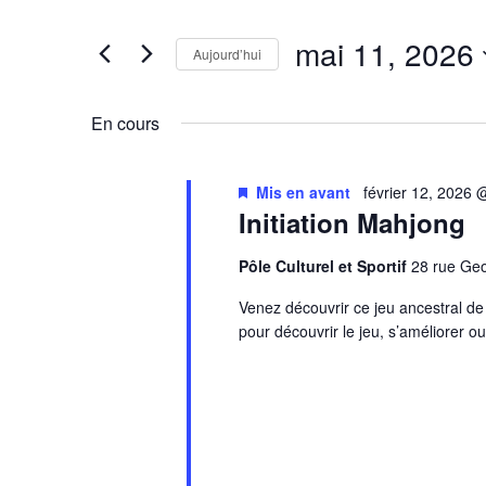
clé.
de
Rechercher
mai 11, 2026
vues
Évènements
Aujourd’hui
Évènements
par
Sélectionnez
mot-
une
En cours
clé.
date.
Mis en avant
février 12, 2026
Initiation Mahjong
Pôle Culturel et Sportif
28 rue G
Venez découvrir ce jeu ancestral d
pour découvrir le jeu, s’améliorer o