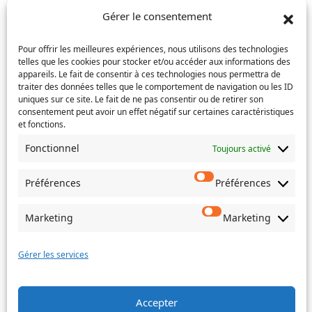
mail
l’e-
Téléphone
(Nécessaire)
Gérer le consentement
mail
Pour offrir les meilleures expériences, nous utilisons des technologies
Service concerné
(Nécessaire)
telles que les cookies pour stocker et/ou accéder aux informations des
appareils. Le fait de consentir à ces technologies nous permettra de
traiter des données telles que le comportement de navigation ou les ID
uniques sur ce site. Le fait de ne pas consentir ou de retirer son
consentement peut avoir un effet négatif sur certaines caractéristiques
Si votre demande concerne des actes de naissance et/ou
et fonctions.
de mariage, choisissez l'Etat-Civil comme service
concerné.
Fonctionnel
Toujours activé
Objet
Préférences
Préférences
Message
(Nécessaire)
Marketing
Marketing
Gérer les services
Accepter
Envoyer