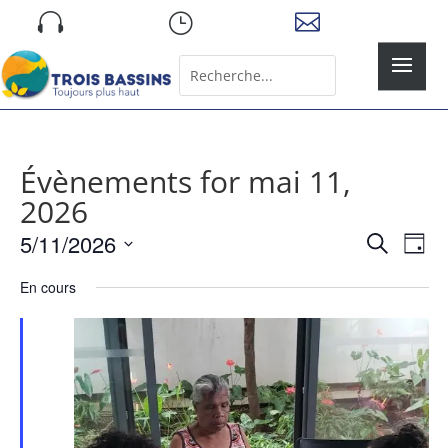
Skip

}

to
content
Rechercher:
Search
for...
Évènements for mai 11,
2026
Recher
Nav
5/11/2026
Recherche
Jour
de
et
Sélectionnez
vue
naviga
En cours
une
Év
de
date.
vues
Évène