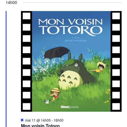
14h00
Mis
mai 11 @ 14h00
-
16h00
en
Mon voisin Totoro