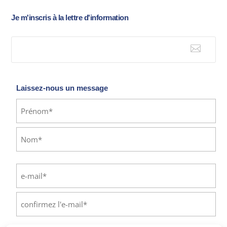
Je m'inscris à la lettre d'information

E-mail
Laissez-nous un message
Identité
(Nécessaire)
Prénom
Nom
E-
mail
(Nécessaire)
Saisissez
un
e-
Confirmez