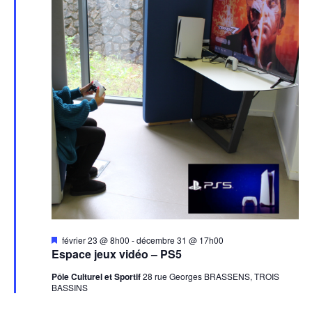
Mis
février 23 @ 8h00
-
décembre 31 @ 17h00
en
Espace jeux vidéo – PS5
avant
Pôle Culturel et Sportif
28 rue Georges BRASSENS, TROIS
BASSINS