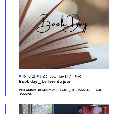
Mis
février 23 @ 8h00
-
décembre 31 @ 17h00
en
Book day _ Le livre du jour
avant
Pôle Culturel et Sportif
28 rue Georges BRASSENS, TROIS
BASSINS