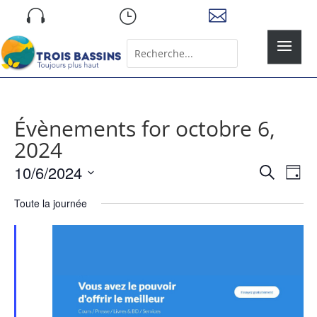
Skip

}

to
content
Rechercher:
Search
for...
Évènements for octobre 6,
2024
Recher
Nav
10/6/2024
Recherche
Jour
de
et
Sélectionnez
vue
naviga
Toute la journée
une
Év
de
date.
vues
Évène