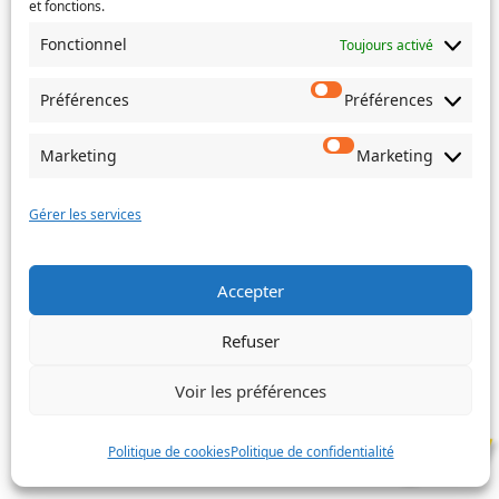
et fonctions.
de mariage, choisissez l'Etat-Civil comme service
Fonctionnel
concerné.
Toujours activé
Objet
Préférences
Préférences
Marketing
Marketing
Message
(Nécessaire)
Gérer les services
Accepter
Envoyer
Refuser
Voir les préférences
©
Ville de Trois-Bassins – 2022
Politique de cookies
Politique de confidentialité
Facebook
Instagram