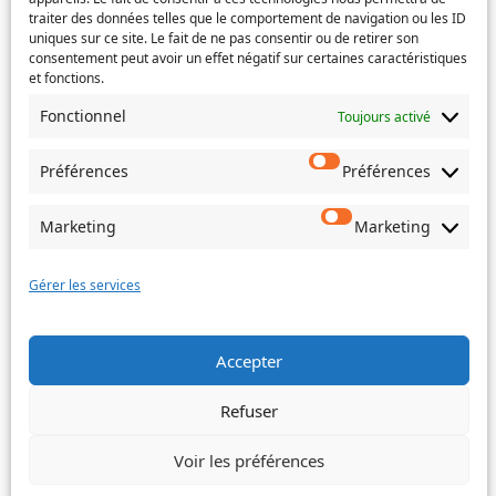
traiter des données telles que le comportement de navigation ou les ID
uniques sur ce site. Le fait de ne pas consentir ou de retirer son
consentement peut avoir un effet négatif sur certaines caractéristiques
Si votre demande concerne des actes de naissance et/ou
et fonctions.
de mariage, choisissez l'Etat-Civil comme service
concerné.
Fonctionnel
Toujours activé
Objet
Préférences
Préférences
Marketing
Marketing
Message
(Nécessaire)
Gérer les services
Accepter
Envoyer
Refuser
Voir les préférences
©
Ville de Trois-Bassins – 2022