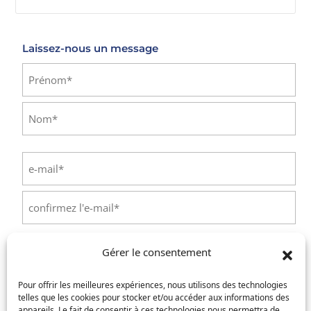
E-mail
Laissez-nous un message
Identité
(Nécessaire)
Prénom
Nom
E-
mail
(Nécessaire)
Saisissez
un
e-
Confirmez
mail
l’e-
Téléphone
(Nécessaire)
Gérer le consentement
mail
Pour offrir les meilleures expériences, nous utilisons des technologies
Service concerné
(Nécessaire)
telles que les cookies pour stocker et/ou accéder aux informations des
appareils. Le fait de consentir à ces technologies nous permettra de