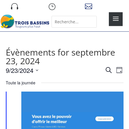
Skip

}

to
content
Rechercher:
Search
for...
Évènements for septembre
23, 2024
Recher
Nav
9/23/2024
Recherche
Jour
de
et
Sélectionnez
vue
naviga
Toute la journée
une
Év
de
date.
vues
Évène