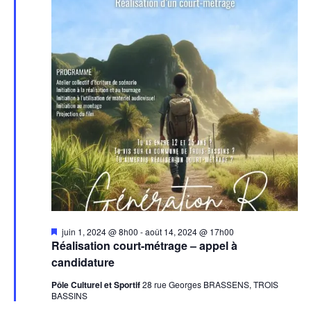
Mis
juin 1, 2024 @ 8h00
-
août 14, 2024 @ 17h00
en
Réalisation court-métrage – appel à
avant
candidature
Pôle Culturel et Sportif
28 rue Georges BRASSENS, TROIS
BASSINS