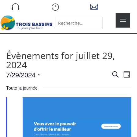
Skip

}

to
content
Rechercher:
Search
for...
Évènements for juillet 29,
2024
Recher
Nav
7/29/2024
Recherche
Jour
de
et
Sélectionnez
vue
naviga
Toute la journée
une
Év
de
date.
vues
Évène