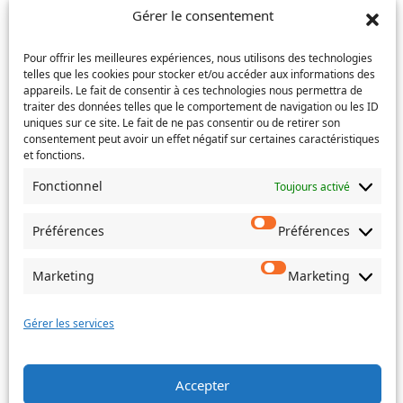
l’e-
Téléphone
(Nécessaire)
Gérer le consentement
mail
Pour offrir les meilleures expériences, nous utilisons des technologies
Service concerné
(Nécessaire)
telles que les cookies pour stocker et/ou accéder aux informations des
appareils. Le fait de consentir à ces technologies nous permettra de
traiter des données telles que le comportement de navigation ou les ID
uniques sur ce site. Le fait de ne pas consentir ou de retirer son
consentement peut avoir un effet négatif sur certaines caractéristiques
Si votre demande concerne des actes de naissance et/ou
et fonctions.
de mariage, choisissez l'Etat-Civil comme service
concerné.
Fonctionnel
Toujours activé
Objet
Préférences
Préférences
Marketing
Marketing
Message
(Nécessaire)
Gérer les services
Accepter
Envoyer