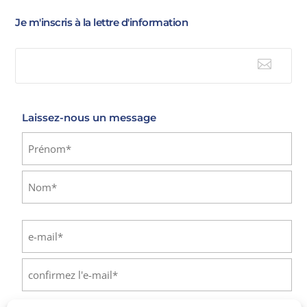
Je m'inscris à la lettre d'information

E-mail
Laissez-nous un message
Identité
(Nécessaire)
Prénom
Nom
E-
mail
(Nécessaire)
Saisissez
un
e-
Confirmez
mail