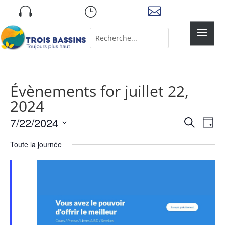
Skip

}

to
content
Rechercher:
Search
for...
Évènements for juillet 22,
2024
Recher
Nav
7/22/2024
Recherche
Jour
de
et
Sélectionnez
vue
naviga
Toute la journée
une
Év
de
date.
vues
Évène