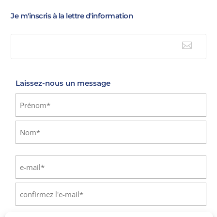
Je m'inscris à la lettre d'information

E-mail
Laissez-nous un message
Identité
(Nécessaire)
Prénom
Nom
E-
mail
(Nécessaire)
Saisissez
un
e-
Confirmez
mail