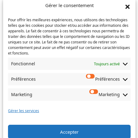
l’e-
Téléphone
(Nécessaire)
Gérer le consentement
mail
Pour offrir les meilleures expériences, nous utilisons des technologies
Service concerné
(Nécessaire)
telles que les cookies pour stocker et/ou accéder aux informations des
appareils. Le fait de consentir à ces technologies nous permettra de
traiter des données telles que le comportement de navigation ou les ID
uniques sur ce site. Le fait de ne pas consentir ou de retirer son
consentement peut avoir un effet négatif sur certaines caractéristiques
Si votre demande concerne des actes de naissance et/ou
et fonctions.
de mariage, choisissez l'Etat-Civil comme service
concerné.
Fonctionnel
Toujours activé
Objet
Préférences
Préférences
Marketing
Marketing
Message
(Nécessaire)
Gérer les services
Accepter
Envoyer