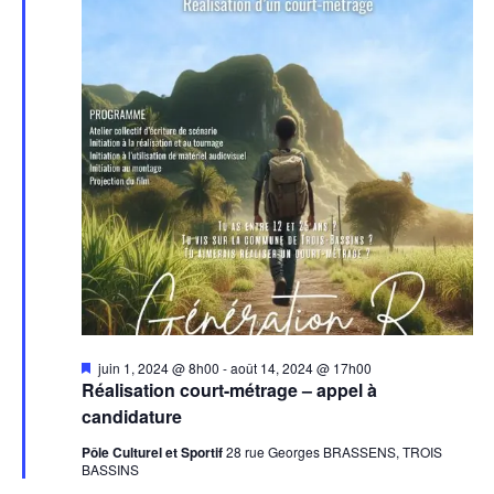
Mis
juin 1, 2024 @ 8h00
-
août 14, 2024 @ 17h00
en
Réalisation court-métrage – appel à
avant
candidature
Pôle Culturel et Sportif
28 rue Georges BRASSENS, TROIS
BASSINS