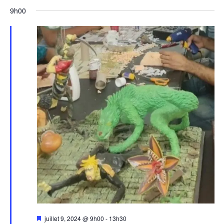
9h00
Mis
juillet 9, 2024 @ 9h00
-
13h30