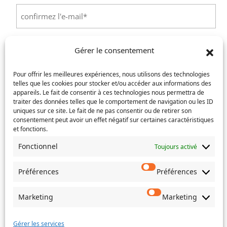
Saisissez
un
e-
Confirmez
mail
l’e-
Téléphone
(Nécessaire)
Gérer le consentement
mail
Pour offrir les meilleures expériences, nous utilisons des technologies
Service concerné
(Nécessaire)
telles que les cookies pour stocker et/ou accéder aux informations des
appareils. Le fait de consentir à ces technologies nous permettra de
traiter des données telles que le comportement de navigation ou les ID
uniques sur ce site. Le fait de ne pas consentir ou de retirer son
consentement peut avoir un effet négatif sur certaines caractéristiques
Si votre demande concerne des actes de naissance et/ou
et fonctions.
de mariage, choisissez l'Etat-Civil comme service
concerné.
Fonctionnel
Toujours activé
Objet
Préférences
Préférences
Message
Marketing
Marketing
(Nécessaire)
Gérer les services