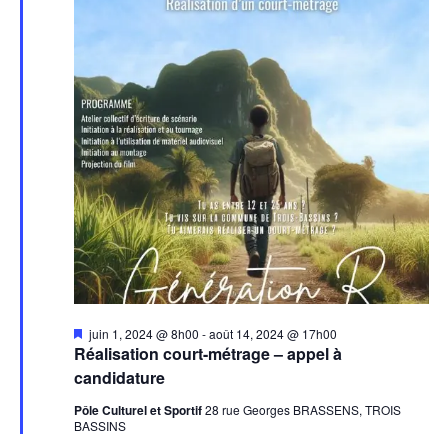
Mis
juin 1, 2024 @ 8h00
-
août 14, 2024 @ 17h00
en
Réalisation court-métrage – appel à
avant
candidature
Pôle Culturel et Sportif
28 rue Georges BRASSENS, TROIS
BASSINS