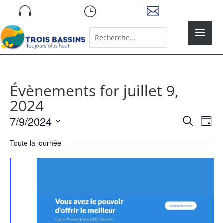
Skip

}

to
content
Rechercher:
Search
for...
Évènements for juillet 9,
2024
Recher
Nav
7/9/2024
Recherche
Jour
de
et
Sélectionnez
vue
naviga
Toute la journée
une
Év
de
date.
vues
Évène