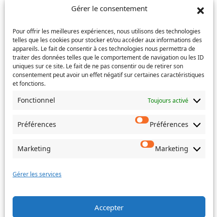
l’e-
Téléphone
(Nécessaire)
Gérer le consentement
mail
Pour offrir les meilleures expériences, nous utilisons des technologies
Service concerné
(Nécessaire)
telles que les cookies pour stocker et/ou accéder aux informations des
appareils. Le fait de consentir à ces technologies nous permettra de
traiter des données telles que le comportement de navigation ou les ID
uniques sur ce site. Le fait de ne pas consentir ou de retirer son
consentement peut avoir un effet négatif sur certaines caractéristiques
Si votre demande concerne des actes de naissance et/ou
et fonctions.
de mariage, choisissez l'Etat-Civil comme service
concerné.
Fonctionnel
Toujours activé
Objet
Préférences
Préférences
Marketing
Marketing
Message
(Nécessaire)
Gérer les services
Accepter
Envoyer