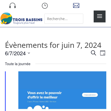
Skip

}

to
content
Rechercher:
Search
for...
Évènements for juin 7, 2024
Recher
Nav
6/7/2024
Recherche
Jour
de
et
Sélectionnez
vue
naviga
Toute la journée
une
Év
de
date.
vues
Évène