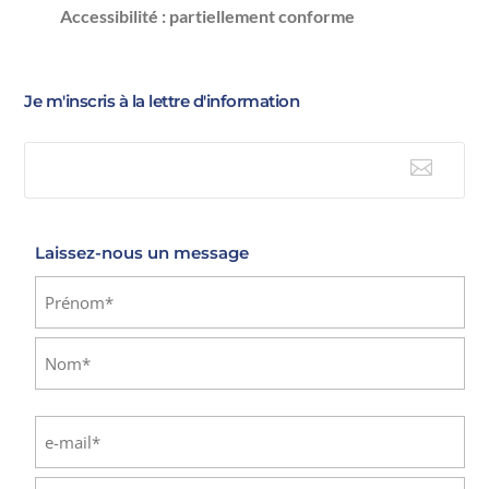
Accessibilité : partiellement conforme
Je m'inscris à la lettre d'information

E-mail
Laissez-nous un message
Identité
(Nécessaire)
Prénom
Nom
E-
mail
(Nécessaire)
Saisissez