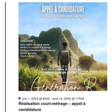
Mis
juin 1, 2024 @ 8h00
-
août 14, 2024 @ 17h00
en
Réalisation court-métrage – appel à
avant
candidature