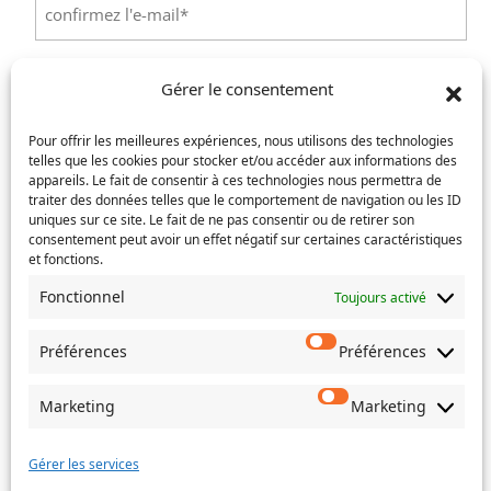
un
e-
Confirmez
mail
l’e-
Téléphone
(Nécessaire)
Gérer le consentement
mail
Pour offrir les meilleures expériences, nous utilisons des technologies
Service concerné
(Nécessaire)
telles que les cookies pour stocker et/ou accéder aux informations des
appareils. Le fait de consentir à ces technologies nous permettra de
traiter des données telles que le comportement de navigation ou les ID
uniques sur ce site. Le fait de ne pas consentir ou de retirer son
consentement peut avoir un effet négatif sur certaines caractéristiques
Si votre demande concerne des actes de naissance et/ou
et fonctions.
de mariage, choisissez l'Etat-Civil comme service
concerné.
Fonctionnel
Toujours activé
Objet
Préférences
Préférences
Message
(Nécessaire)
Marketing
Marketing
Gérer les services