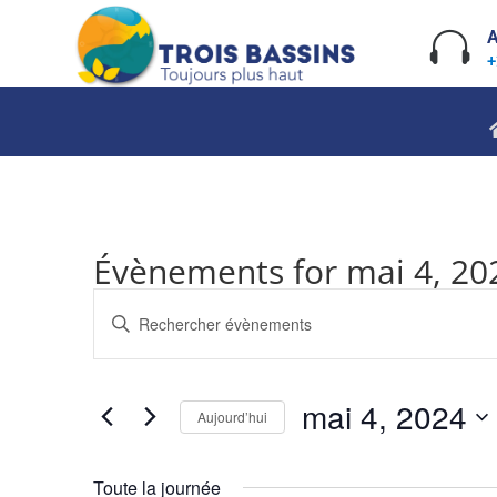
Skip
to

A
content
+
Évènements for mai 4, 20
Recherche
Saisir
et
mot-
navigation
clé.
de
Rechercher
mai 4, 2024
vues
Évènements
Aujourd’hui
Évènements
par
Sélectionnez
mot-
une
Toute la journée
clé.