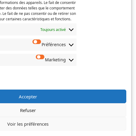
Téléphone
formations des appareils. Le fait de consentir
(Nécessaire)
iter des données telles que le comportement
. Le fait de ne pas consentir ou de retirer son
Confirmez
ur certaines caractéristiques et fonctions.
l’e-
mail
Toujours activé
Préférences
 actes de
oisissez
erné.
Marketing
Accepter
Refuser
Voir les préférences