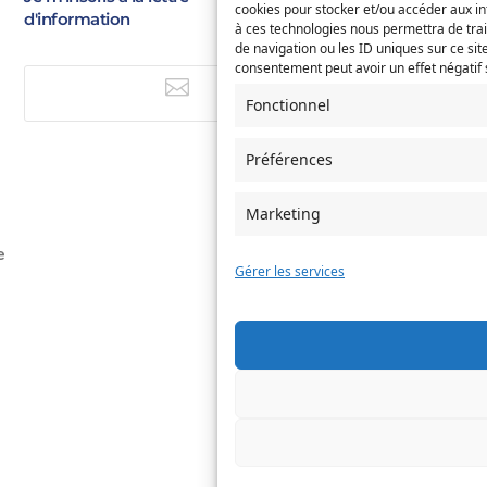
E-
cookies pour stocker et/ou accéder aux in
d'information
à ces technologies nous permettra de tra
mail
(Nécessaire)
de navigation ou les ID uniques sur ce site
Saisissez
Service concerné
consentement peut avoir un effet négatif s
(Nécessaire)
un

e-
E-mail
Fonctionnel
mail
Préférences
Si votre demande concerne des
naissance et/ou de mariage, ch
l'Etat-Civil comme service conc
Marketing
Objet
e
Gérer les services
Message
(Nécessaire)
Envoyer