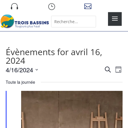
Skip

}

to
content
Rechercher:
Search
for...
Évènements for avril 16,
2024
Recher
Nav
4/16/2024
Recherche
Jour
de
et
Sélectionnez
vue
naviga
Toute la journée
une
Év
de
date.
vues
Évène