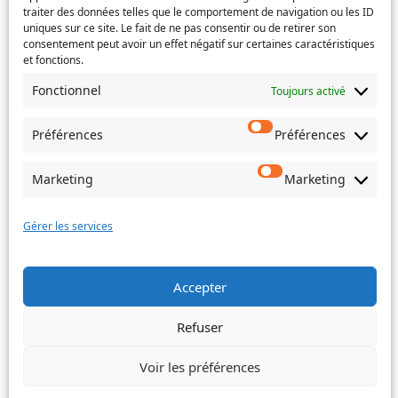
traiter des données telles que le comportement de navigation ou les ID
uniques sur ce site. Le fait de ne pas consentir ou de retirer son
consentement peut avoir un effet négatif sur certaines caractéristiques
Si votre demande concerne des actes de naissance et/ou
et fonctions.
de mariage, choisissez l'Etat-Civil comme service
Fonctionnel
Toujours activé
concerné.
Objet
Préférences
Préférences
Marketing
Marketing
Message
(Nécessaire)
Gérer les services
Accepter
Envoyer
Refuser
Voir les préférences
©
Ville de Trois-Bassins – 2022