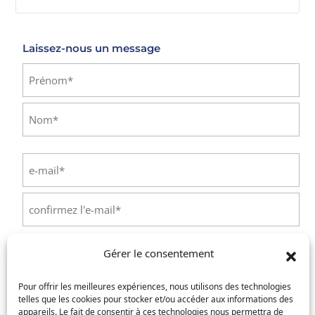
E-mail
Laissez-nous un message
Identité
(Nécessaire)
Prénom
Nom
E-
mail
(Nécessaire)
Saisissez
un
e-
Confirmez
mail
l’e-
Téléphone
(Nécessaire)
Gérer le consentement
mail
Pour offrir les meilleures expériences, nous utilisons des technologies
Service concerné
(Nécessaire)
telles que les cookies pour stocker et/ou accéder aux informations des
appareils. Le fait de consentir à ces technologies nous permettra de