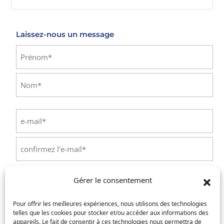
E-mail
Laissez-nous un message
Identité
(Nécessaire)
Prénom
Nom
E-
mail
(Nécessaire)
Saisissez
un
e-
Confirmez
mail
l’e-
Téléphone
(Nécessaire)
Gérer le consentement
mail
Pour offrir les meilleures expériences, nous utilisons des technologies
Service concerné
(Nécessaire)
telles que les cookies pour stocker et/ou accéder aux informations des
appareils. Le fait de consentir à ces technologies nous permettra de