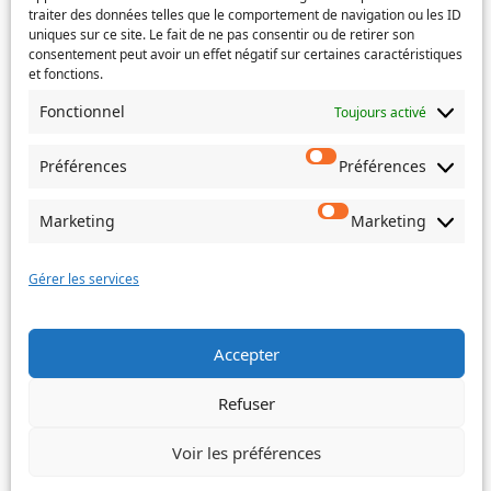
traiter des données telles que le comportement de navigation ou les ID
uniques sur ce site. Le fait de ne pas consentir ou de retirer son
consentement peut avoir un effet négatif sur certaines caractéristiques
Si votre demande concerne des actes de naissance et/ou
et fonctions.
de mariage, choisissez l'Etat-Civil comme service
Fonctionnel
Toujours activé
concerné.
Objet
Préférences
Préférences
Marketing
Marketing
Message
(Nécessaire)
Gérer les services
Accepter
Envoyer
Refuser
Voir les préférences
©
Ville de Trois-Bassins – 2022