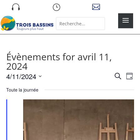
Skip

}

to
content
Rechercher:
Search
for...
Évènements for avril 11,
2024
Recher
Nav
4/11/2024
Recherche
Jour
de
et
Sélectionnez
vue
naviga
Toute la journée
une
Év
de
date.
vues
Évène