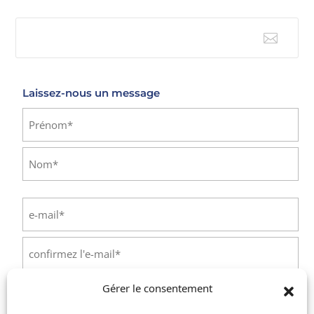

E-mail
Laissez-nous un message
Identité
(Nécessaire)
Prénom
Nom
E-
mail
(Nécessaire)
Saisissez
un
e-
Confirmez
Gérer le consentement
mail
Téléphone
(Nécessaire)
l’e-
mail