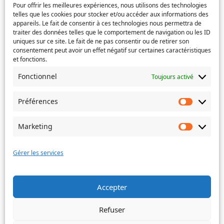
Pour offrir les meilleures expériences, nous utilisons des technologies
telles que les cookies pour stocker et/ou accéder aux informations des
Service concerné
(Nécessaire)
appareils. Le fait de consentir à ces technologies nous permettra de
traiter des données telles que le comportement de navigation ou les ID
uniques sur ce site. Le fait de ne pas consentir ou de retirer son
consentement peut avoir un effet négatif sur certaines caractéristiques
et fonctions.
Si votre demande concerne des actes de naissance et/ou
de mariage, choisissez l'Etat-Civil comme service
Fonctionnel
Toujours activé
concerné.
Préférences
Objet
Préféren
Marketing
Marketin
Message
(Nécessaire)
Gérer les services
Accepter
Envoyer
Refuser