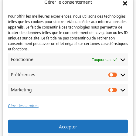
Gérer le consentement
e-
Confirmez
mail
Téléphone
(Nécessaire)
l’e-
Pour offrir les meilleures expériences, nous utilisons des technologies
mail
telles que les cookies pour stocker et/ou accéder aux informations des
appareils. Le fait de consentir à ces technologies nous permettra de
Service concerné
(Nécessaire)
traiter des données telles que le comportement de navigation ou les ID
uniques sur ce site. Le fait de ne pas consentir ou de retirer son
consentement peut avoir un effet négatif sur certaines caractéristiques
et fonctions.
Si votre demande concerne des actes de naissance et/ou
Fonctionnel
Toujours activé
de mariage, choisissez l'Etat-Civil comme service
concerné.
Préférences
Préféren
Objet
Marketing
Marketin
Message
(Nécessaire)
Gérer les services
Accepter