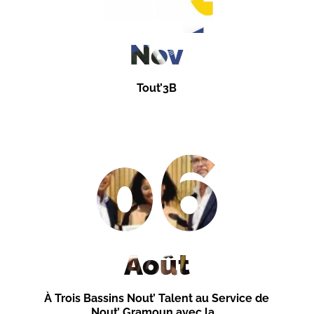
Nov
Tout’3B
06
Août
À Trois Bassins Nout’ Talent au Service de
Nout’ Gramoun avec la...