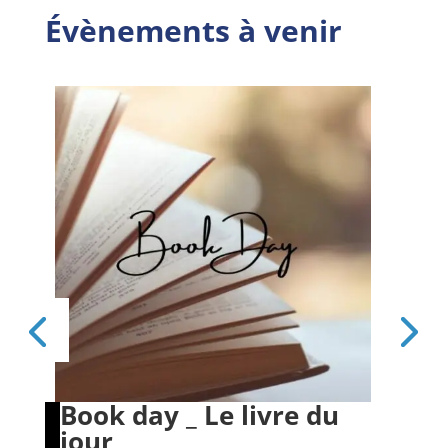
Évènements à venir
Book day _ Le livre du
Es
jour