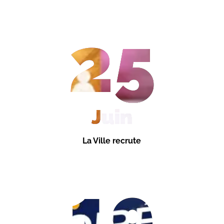
25
Juin
La Ville recrute
19