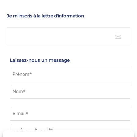
Je m'inscris à la lettre d'information

E-mail
Laissez-nous un message
Identité
(Nécessaire)
Prénom
Nom
E-
mail
(Nécessaire)
Saisissez
un