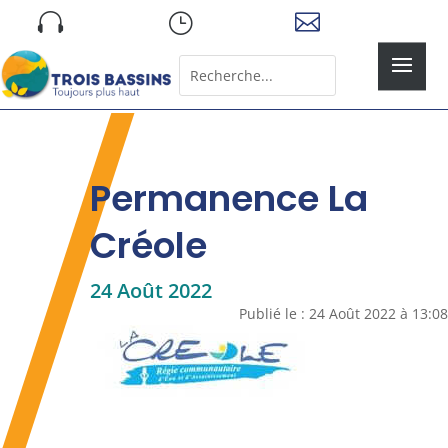
Skip

}

to
content
Rechercher:
Search
for...
Permanence La
Créole
24 Août 2022
Publié le : 24 Août 2022 à 13:08