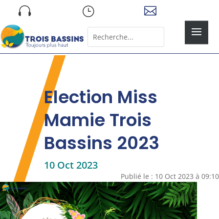
Skip

}

to
content
Rechercher:
Search
for...
Election Miss
Mamie Trois
Bassins 2023
10 Oct 2023
Publié le : 10 Oct 2023 à 09:10