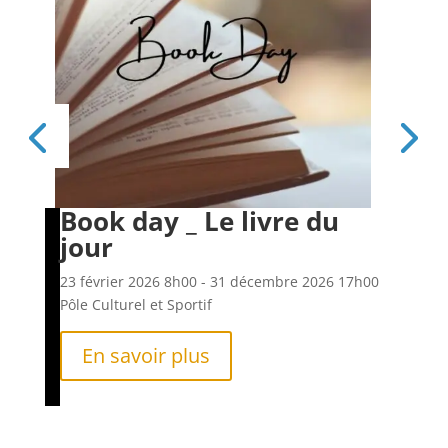
Book day _ Le livre du
Es
jour
6h00
23 f
Pôle
23 février 2026
8h00
- 31 décembre 2026
17h00
Pôle Culturel et Sportif
En savoir plus