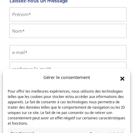
Laissez-nous un message
Identité
(Nécessaire)
Prénom
Nom
E-
mail
(Nécessaire)
Saisissez
un
Gérer le consentement
e-
Confirmez
mail
Téléphone
(Nécessaire)
l’e-
Pour offrir les meilleures expériences, nous utilisons des technologies
mail
telles que les cookies pour stocker et/ou accéder aux informations des
appareils. Le fait de consentir à ces technologies nous permettra de
Service concerné
(Nécessaire)
traiter des données telles que le comportement de navigation ou les ID
uniques sur ce site. Le fait de ne pas consentir ou de retirer son
consentement peut avoir un effet négatif sur certaines caractéristiques
et fonctions.
Si votre demande concerne des actes de naissance et/ou