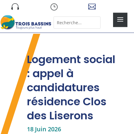
Skip

}

to
content
Rechercher:
Search
for...
Logement social
: appel à
candidatures
résidence Clos
des Liserons
18 Juin 2026