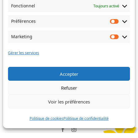
Si votre demande concerne des actes de naissance et/ou
Fonctionnel
Toujours activé
de mariage, choisissez l'Etat-Civil comme service
concerné.
Préférences
Préféren
Objet
Marketing
Marketin
Message
(Nécessaire)
Gérer les services
Accepter
Envoyer
Refuser
Voir les préférences
©
Ville de Trois-Bassins – 2022
Politique de cookies
Politique de confidentialité
Facebook
Instagram