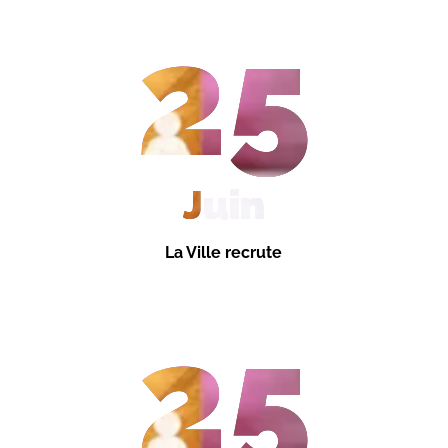
25
Juin
La Ville recrute
25