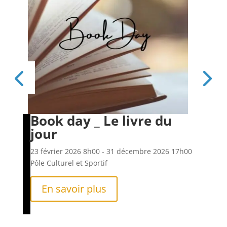
Book day _ Le livre du
Es
jour
6h00
23 f
Pôle
23 février 2026
8h00
- 31 décembre 2026
17h00
Pôle Culturel et Sportif
En savoir plus