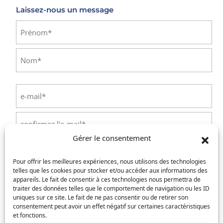
Laissez-nous un message
Identité
(Nécessaire)
Prénom
Nom
E-
mail
(Nécessaire)
Saisissez
un
Gérer le consentement
e-
Confirmez
mail
Téléphone
(Nécessaire)
l’e-
Pour offrir les meilleures expériences, nous utilisons des technologies
mail
telles que les cookies pour stocker et/ou accéder aux informations des
appareils. Le fait de consentir à ces technologies nous permettra de
Service concerné
(Nécessaire)
traiter des données telles que le comportement de navigation ou les ID
uniques sur ce site. Le fait de ne pas consentir ou de retirer son
consentement peut avoir un effet négatif sur certaines caractéristiques
et fonctions.