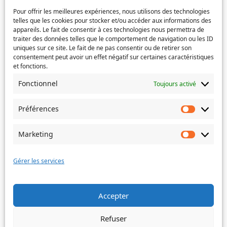
Téléphone
(Nécessaire)
l’e-
Pour offrir les meilleures expériences, nous utilisons des technologies
mail
telles que les cookies pour stocker et/ou accéder aux informations des
appareils. Le fait de consentir à ces technologies nous permettra de
Service concerné
(Nécessaire)
traiter des données telles que le comportement de navigation ou les ID
uniques sur ce site. Le fait de ne pas consentir ou de retirer son
consentement peut avoir un effet négatif sur certaines caractéristiques
et fonctions.
Si votre demande concerne des actes de naissance et/ou
Fonctionnel
Toujours activé
de mariage, choisissez l'Etat-Civil comme service
concerné.
Préférences
Préféren
Objet
Marketing
Marketin
Message
(Nécessaire)
Gérer les services
Accepter
Envoyer
Refuser