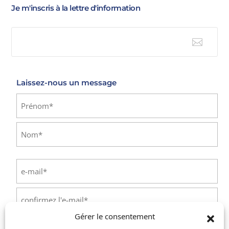
Je m'inscris à la lettre d'information

E-mail
Laissez-nous un message
Identité
(Nécessaire)
Prénom
Nom
E-
mail
(Nécessaire)
Saisissez
un
Gérer le consentement
e-
Confirmez
mail