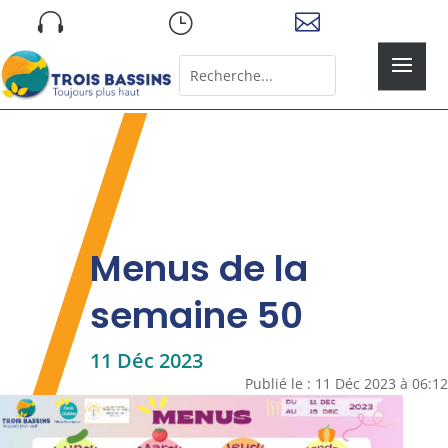
Skip

}

to
content
Rechercher:
Search
for...
Menus de la
semaine 50
11 Déc 2023
Publié le : 11 Déc 2023 à 06:12