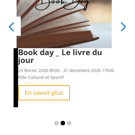
Book day _ Le livre du
Es
jour
6h00
23 f
Pôle
23 février 2026
8h00
- 31 décembre 2026
17h00
Pôle Culturel et Sportif
En savoir plus