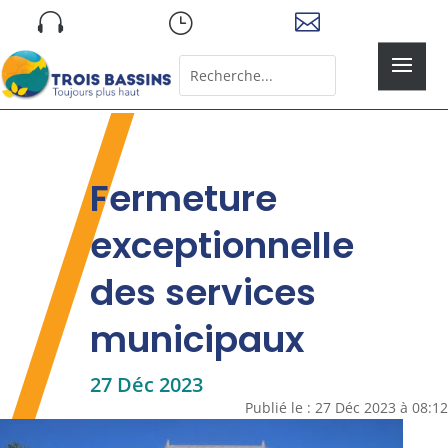
Skip

}

to
content
Rechercher:
Search
for...
Fermeture
exceptionnelle
des services
municipaux
27 Déc 2023
Publié le : 27 Déc 2023 à 08:12