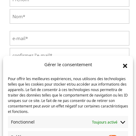
Prénom
Nom
E-
mail
(Nécessaire)
Saisissez
un
Gérer le consentement
e-
Confirmez
mail
Téléphone
(Nécessaire)
l’e-
Pour offrir les meilleures expériences, nous utilisons des technologies
mail
telles que les cookies pour stocker et/ou accéder aux informations des
appareils. Le fait de consentir à ces technologies nous permettra de
Service concerné
(Nécessaire)
traiter des données telles que le comportement de navigation ou les ID
uniques sur ce site. Le fait de ne pas consentir ou de retirer son
consentement peut avoir un effet négatif sur certaines caractéristiques
et fonctions.
Si votre demande concerne des actes de naissance et/ou
Fonctionnel
Toujours activé
de mariage, choisissez l'Etat-Civil comme service
concerné.