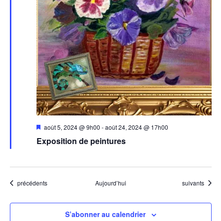
Mis
août 5, 2024 @ 9h00
-
août 24, 2024 @ 17h00
en
Exposition de peintures
avant
Évènements
Évènements
précédents
Aujourd’hui
suivants
S’abonner au calendrier