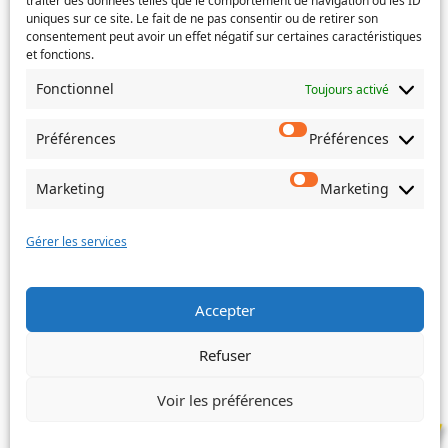
traiter des données telles que le comportement de navigation ou les ID
uniques sur ce site. Le fait de ne pas consentir ou de retirer son
Si votre demande concerne des actes de naissance et/ou
consentement peut avoir un effet négatif sur certaines caractéristiques
de mariage, choisissez l'Etat-Civil comme service
et fonctions.
concerné.
Fonctionnel
Toujours activé
Objet
Préférences
Préférences
Message
(Nécessaire)
Marketing
Marketing
Gérer les services
Envoyer
Accepter
Refuser
©
Ville de Trois-Bassins – 2022
Voir les préférences