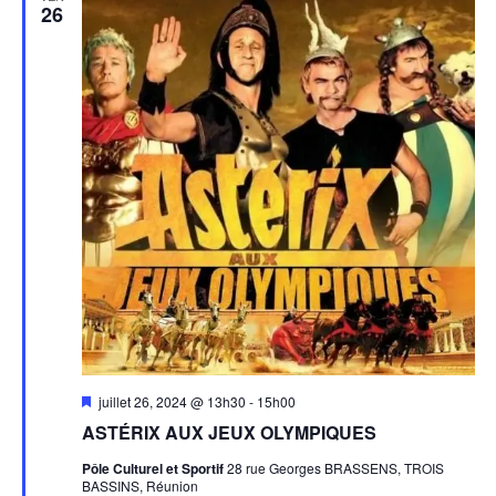
26
Mis
juillet 26, 2024 @ 13h30
-
15h00
en
ASTÉRIX AUX JEUX OLYMPIQUES
avant
Pôle Culturel et Sportif
28 rue Georges BRASSENS, TROIS
BASSINS, Réunion