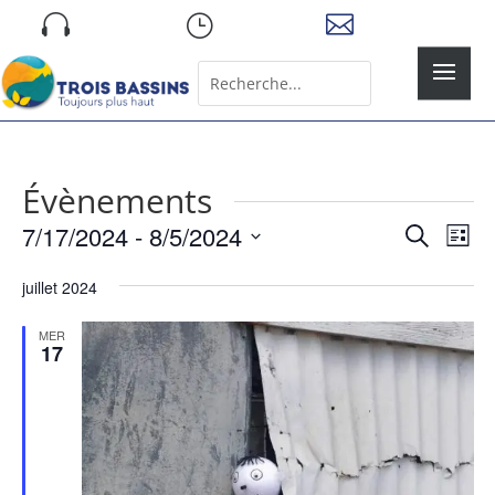
Skip

}

to
content
Rechercher:
Search
for...
Évènements
Recher
Nav
7/17/2024
 - 
8/5/2024
Recherche
Liste
de
et
Sélectionnez
vue
naviga
juillet 2024
une
Év
de
date.
MER
vues
17
Évène