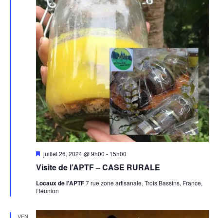
Mis
juillet 26, 2024 @ 9h00
-
15h00
en
Visite de l’APTF – CASE RURALE
avant
Locaux de l'APTF
7 rue zone artisanale, Trois Bassins, France,
Réunion
VEN