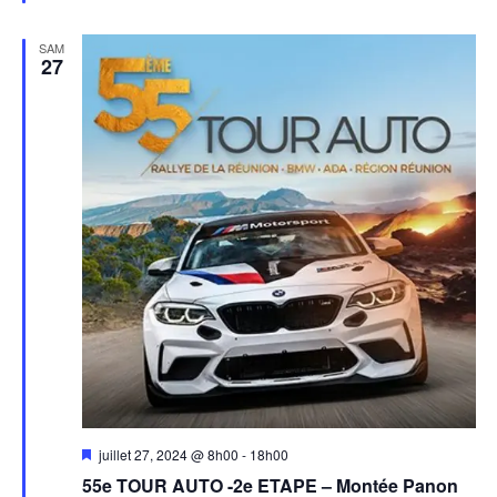
SAM
27
Mis
juillet 27, 2024 @ 8h00
-
18h00
en
55e TOUR AUTO -2e ETAPE – Montée Panon
avant