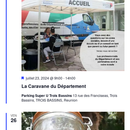
Mis
juillet 23, 2024 @ 9h00
-
14h00
en
La Caravane du Département
avant
Parking Super U Trois Bassins
13 rue des Franciseas, Trois
Bassins, TROIS BASSINS, Reunion
VEN
26