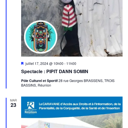
Mis
juillet 17, 2024 @ 10h00
-
11h00
en
Spectacle : PIPIT DANN SOMIN
avant
Pôle Culturel et Sportif
28 rue Georges BRASSENS, TROIS
BASSINS, Réunion
MAR
23