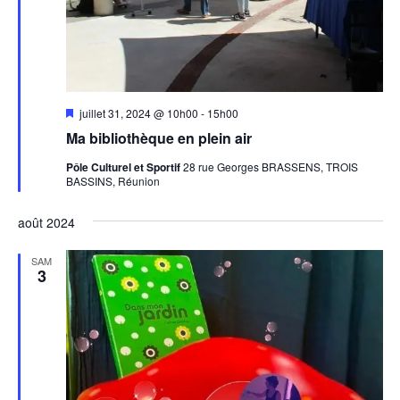
Mis
juillet 31, 2024 @ 10h00
-
15h00
en
Ma bibliothèque en plein air
avant
Pôle Culturel et Sportif
28 rue Georges BRASSENS, TROIS
BASSINS, Réunion
août 2024
SAM
3