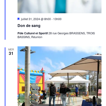
Mis
juillet 31, 2024 @ 8h00
-
13h00
en
Don de sang
avant
Pôle Culturel et Sportif
28 rue Georges BRASSENS, TROIS
BASSINS, Réunion
MER
31