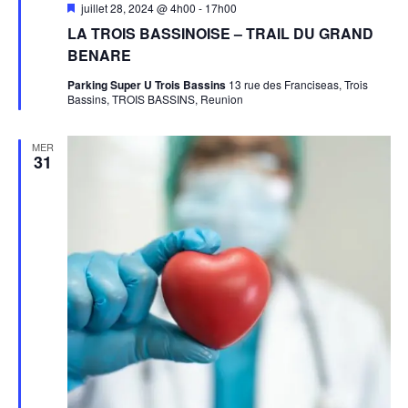
Mis
juillet 28, 2024 @ 4h00
-
17h00
en
LA TROIS BASSINOISE – TRAIL DU GRAND
avant
BENARE
Parking Super U Trois Bassins
13 rue des Franciseas, Trois
Bassins, TROIS BASSINS, Reunion
MER
31