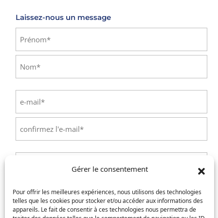
Laissez-nous un message
Identité
(Nécessaire)
Prénom
Nom
E-
mail
(Nécessaire)
Saisissez
un
e-
Confirmez
mail
l’e-
Téléphone
(Nécessaire)
mail
Gérer le consentement
Service concerné
(Nécessaire)
Pour offrir les meilleures expériences, nous utilisons des technologies
telles que les cookies pour stocker et/ou accéder aux informations des
appareils. Le fait de consentir à ces technologies nous permettra de