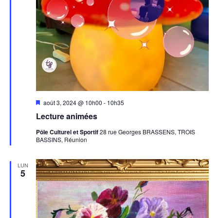
Mis
août 3, 2024 @ 10h00
-
10h35
en
Lecture animées
avant
Pôle Culturel et Sportif
28 rue Georges BRASSENS, TROIS
BASSINS, Réunion
LUN
5