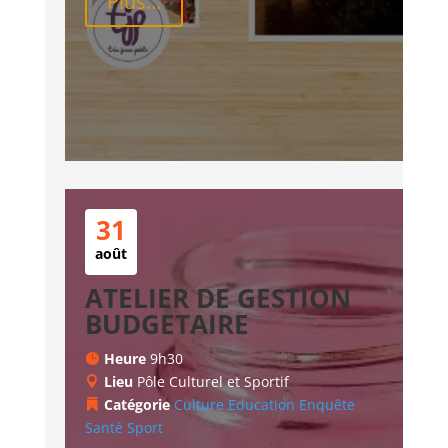
Plus...
31
août
ATELIER DE GESTION
BUDGETAIRE
Heure
9h30
Lieu
Pôle Culturel et Sportif
Catégorie
Culture
Education
Enquête
Santé
Sport