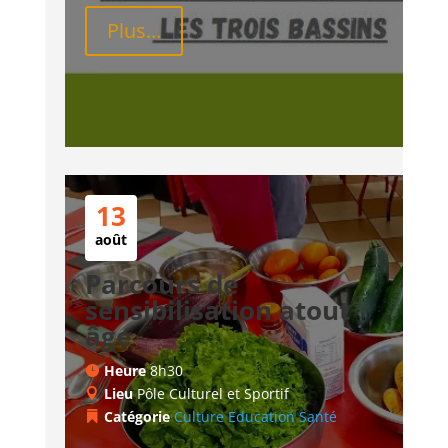
Plus...
13
août
Parcours de
sensibilisation atout
âge
Heure
8h30
Lieu
Pôle Culturel et Sportif
Catégorie
Culture
Education
Santé