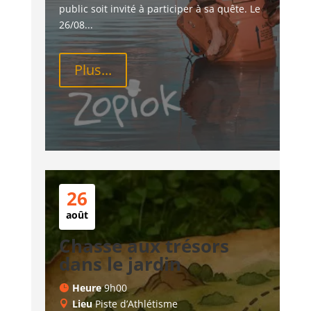
public soit invité à participer à sa quête. Le 
26/08...
Plus...
26
août
Chasse aux trésors
dans le jardin
Heure
9h00
Lieu
Piste d’Athlétisme