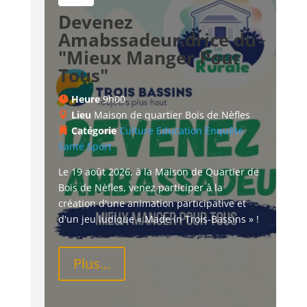
Devenez
Amabssadeur.drice du
"Mieux Manger Pour
Tous"
Heure
9h00
Lieu
Maison de quartier Bois de Nèfles
Catégorie
Culture
Education
Enquête
Santé
Sport
Le 19 août 2026, à la Maison de Quartier de 
Bois de Nèfles, venez participer à la 
création d'une animation participative et 
d'un jeu ludique « Made in Trois-Bassins » !
Plus...