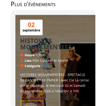
Plus d’évènements
02
septembre
HISTOIRES
MOUVEMENTEES
Heure
10h00
Lieu
Pôle Culturel et Sportif
Catégorie
Culture
HISTOIRES MOUVEMENTEES - SPECTACLE 
DE DANSE ET DE PAPIER ! Avec Cie La cerise 
sur le chapeau, le Mercredi 02 et Samedi 
05 Septembre 2026 à l'Alambic à 10h