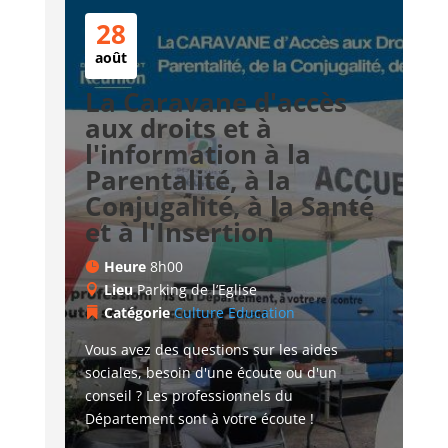
28
août
La Caravane d'accès
aux droits et à
l'information à la
Parentalité, à la
Conjugalité, à la Santé
et à l'Insertion
Heure
8h00
Lieu
Parking de l’Eglise
Catégorie
Culture
Education
Vous avez des questions sur les aides 
sociales, besoin d'une écoute ou d'un 
conseil ? Les professionnels du 
Département sont à votre écoute !