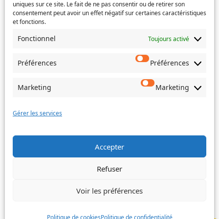
uniques sur ce site. Le fait de ne pas consentir ou de retirer son
consentement peut avoir un effet négatif sur certaines caractéristiques
et fonctions.
Si votre demande concerne des actes de naissance et/ou
de mariage, choisissez l'Etat-Civil comme service
Fonctionnel
Toujours activé
concerné.
Préférences
Préférences
Objet
Marketing
Marketing
Message
(Nécessaire)
Gérer les services
Accepter
Envoyer
Refuser
Voir les préférences
©
Ville de Trois-Bassins – 2022
Politique de cookies
Politique de confidentialité