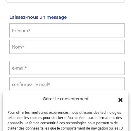
Laissez-nous un message
Identité
(Nécessaire)
Prénom
Nom
E-
mail
(Nécessaire)
Saisissez
un
e-
Confirmez
mail
Gérer le consentement
l’e-
Téléphone
(Nécessaire)
mail
Pour offrir les meilleures expériences, nous utilisons des technologies
telles que les cookies pour stocker et/ou accéder aux informations des
Service concerné
(Nécessaire)
appareils. Le fait de consentir à ces technologies nous permettra de
traiter des données telles que le comportement de navigation ou les ID