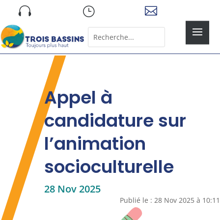
Skip

}

to
content
Rechercher:
Search
for...
Appel à
candidature sur
l’animation
socioculturelle
28 Nov 2025
Publié le : 28 Nov 2025 à 10:11