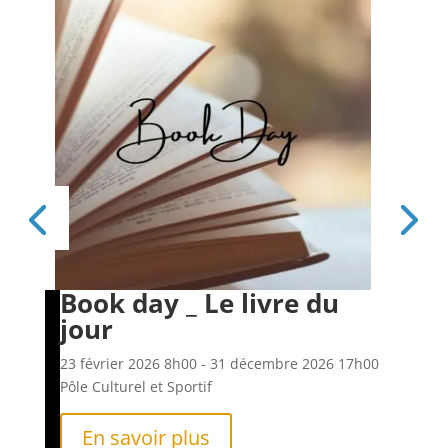
Book day _ Le livre du
Es
jour
6h00
23 f
Pôle
23 février 2026
8h00
- 31 décembre 2026
17h00
Pôle Culturel et Sportif
En savoir plus