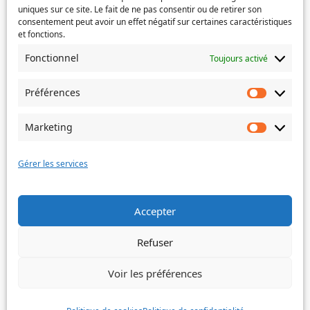
uniques sur ce site. Le fait de ne pas consentir ou de retirer son
consentement peut avoir un effet négatif sur certaines caractéristiques
et fonctions.
Si votre demande concerne des actes de naissance et/ou
Fonctionnel
Toujours activé
de mariage, choisissez l'Etat-Civil comme service
concerné.
Préférences
Préféren
Objet
Marketing
Marketin
Message
(Nécessaire)
Gérer les services
Accepter
Envoyer
Refuser
Voir les préférences
©
Ville de Trois-Bassins – 2022