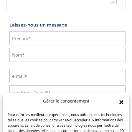

E-mail
Laissez-nous un message
Identité
(Nécessaire)
Prénom
Nom
E-
mail
(Nécessaire)
Saisissez
un
Gérer le consentement
e-
Confirmez
mail
Téléphone
(Nécessaire)
l’e-
Pour offrir les meilleures expériences, nous utilisons des technologies
mail
telles que les cookies pour stocker et/ou accéder aux informations des
appareils. Le fait de consentir à ces technologies nous permettra de
Service concerné
(Nécessaire)
traiter des données telles que le comportement de navigation ou les ID