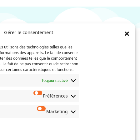
Gérer le consentement
s utilisons des technologies telles que les
Nom
Téléphone
formations des appareils. Le fait de consentir
(Nécessaire)
iter des données telles que le comportement
. Le fait de ne pas consentir ou de retirer son
Confirmez
ur certaines caractéristiques et fonctions.
l’e-
mail
Toujours activé
Préférences
 actes de
oisissez
erné.
Marketing