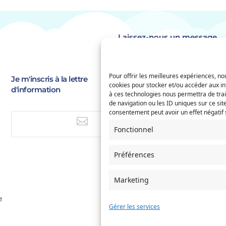
Laissez-nous un message
Identité
(Nécessaire)
Pour offrir les meilleures expériences, nou
Prénom
Je m'inscris à la lettre
E-
cookies pour stocker et/ou accéder aux in
d'information
à ces technologies nous permettra de tra
mail
(Nécessaire)
de navigation ou les ID uniques sur ce site
Saisissez
Service concerné
consentement peut avoir un effet négatif s
(Nécessaire)
un

e-
E-mail
Fonctionnel
mail
Préférences
Si votre demande concerne des
naissance et/ou de mariage, ch
l'Etat-Civil comme service conc
Marketing
Objet
e
Gérer les services
Message
(Nécessaire)