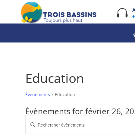
Skip
to

A
content
+
Education
Évènements
Education
Évènements for février 26, 2
Recherche
Saisir
et
mot-
navigation