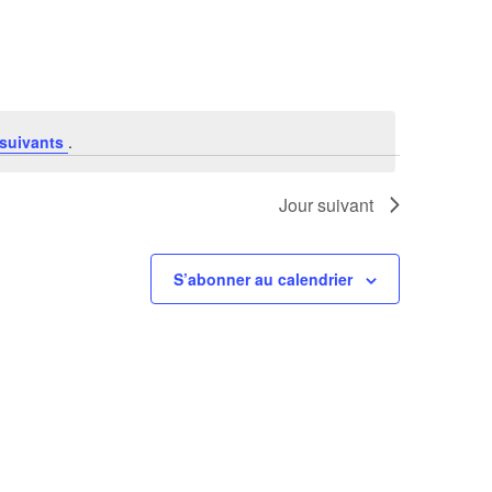
Évènement
suivants
.
Jour suivant
S’abonner au calendrier