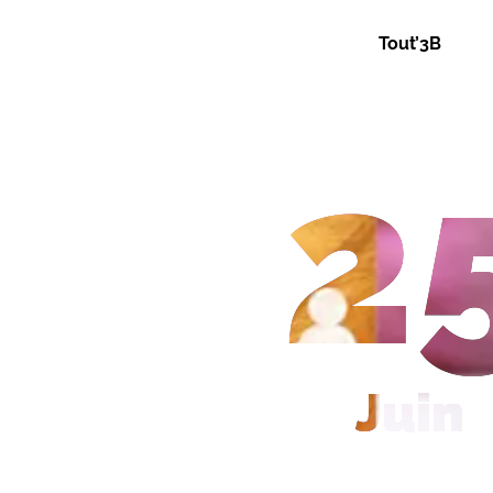
Tout’3B
2
Juin