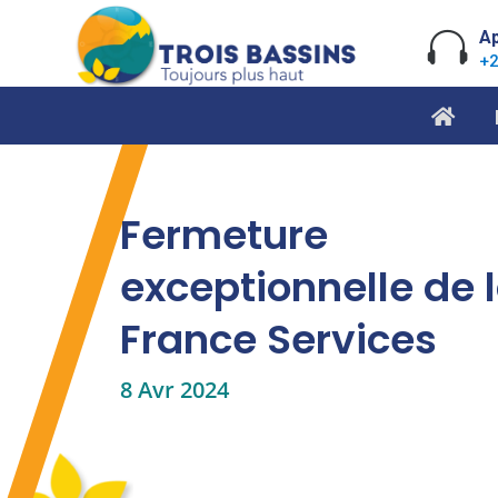
Skip
to

Ap
content
+2
Fermeture
exceptionnelle de 
France Services
8 Avr 2024