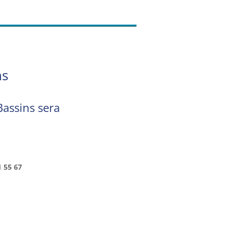
ns
Bassins sera
1 55 67