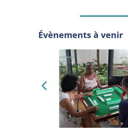
Évènements à venir
et Sportif