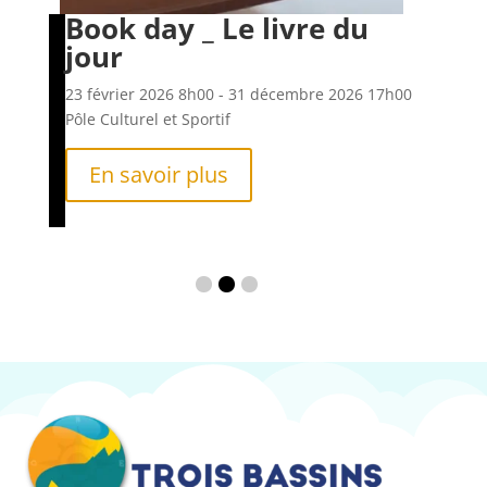
Book day _ Le livre du
Es
jour
6h00
23 f
Pôle
23 février 2026
8h00
- 31 décembre 2026
17h00
Pôle Culturel et Sportif
En savoir plus