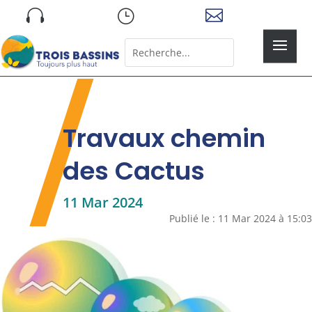
Skip

}

to
content
Rechercher:
Search
for...
Travaux chemin
des Cactus
11 Mar 2024
Publié le : 11 Mar 2024 à 15:03