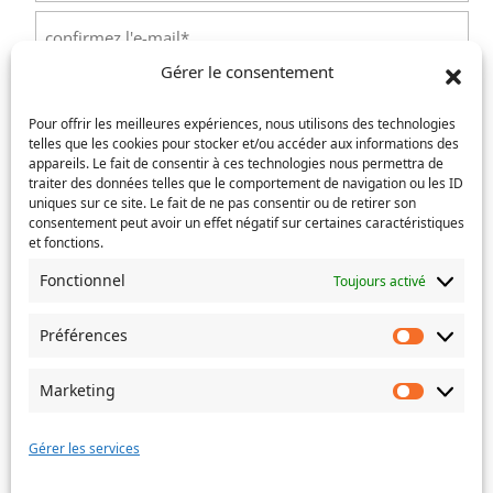
Saisissez
un
Gérer le consentement
e-
Confirmez
mail
Téléphone
(Nécessaire)
l’e-
Pour offrir les meilleures expériences, nous utilisons des technologies
mail
telles que les cookies pour stocker et/ou accéder aux informations des
appareils. Le fait de consentir à ces technologies nous permettra de
Service concerné
(Nécessaire)
traiter des données telles que le comportement de navigation ou les ID
uniques sur ce site. Le fait de ne pas consentir ou de retirer son
consentement peut avoir un effet négatif sur certaines caractéristiques
et fonctions.
Si votre demande concerne des actes de naissance et/ou
Fonctionnel
Toujours activé
de mariage, choisissez l'Etat-Civil comme service
concerné.
Préférences
Préféren
Objet
Marketing
Marketin
Message
(Nécessaire)
Gérer les services