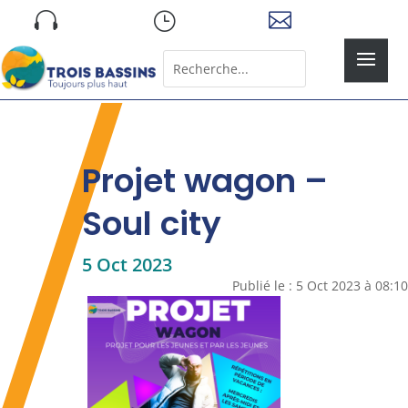
Skip

}

to
content
Rechercher:
Search
for...
Projet wagon –
Soul city
5 Oct 2023
Publié le : 5 Oct 2023 à 08:10