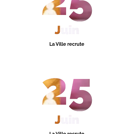
Juin
La Ville recrute
25
Juin
La Ville recrute