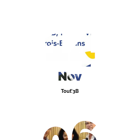
14
Nov
Tout’3B
06