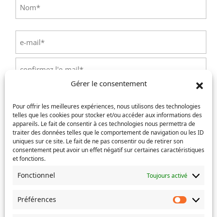
Nom
E-
mail
(Nécessaire)
Saisissez
un
Gérer le consentement
e-
Confirmez
mail
Téléphone
(Nécessaire)
l’e-
Pour offrir les meilleures expériences, nous utilisons des technologies
mail
telles que les cookies pour stocker et/ou accéder aux informations des
appareils. Le fait de consentir à ces technologies nous permettra de
Service concerné
(Nécessaire)
traiter des données telles que le comportement de navigation ou les ID
uniques sur ce site. Le fait de ne pas consentir ou de retirer son
consentement peut avoir un effet négatif sur certaines caractéristiques
et fonctions.
Si votre demande concerne des actes de naissance et/ou
Fonctionnel
Toujours activé
de mariage, choisissez l'Etat-Civil comme service
concerné.
Préférences
Préféren
Objet