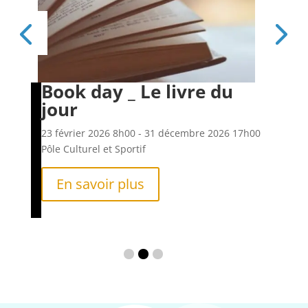
Book day _ Le livre du
Es
jour
6h00
23 f
Pôle
23 février 2026
8h00
- 31 décembre 2026
17h00
Pôle Culturel et Sportif
En savoir plus