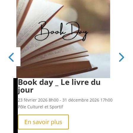
Book day _ Le livre du
Es
jour
6h00
23 f
Pôle
23 février 2026
8h00
- 31 décembre 2026
17h00
Pôle Culturel et Sportif
En savoir plus