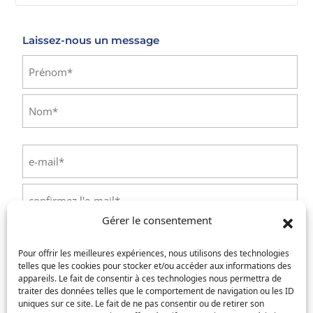
Laissez-nous un message
Identité
(Nécessaire)
Prénom
Nom
E-
mail
(Nécessaire)
Saisissez
un
Gérer le consentement
e-
Confirmez
mail
Téléphone
(Nécessaire)
l’e-
Pour offrir les meilleures expériences, nous utilisons des technologies
mail
telles que les cookies pour stocker et/ou accéder aux informations des
appareils. Le fait de consentir à ces technologies nous permettra de
Service concerné
(Nécessaire)
traiter des données telles que le comportement de navigation ou les ID
uniques sur ce site. Le fait de ne pas consentir ou de retirer son