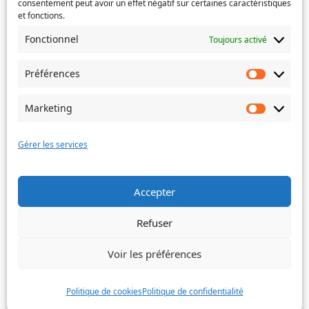
consentement peut avoir un effet négatif sur certaines caractéristiques
et fonctions.
Si votre demande concerne des actes de naissance et/ou
Fonctionnel
Toujours activé
de mariage, choisissez l'Etat-Civil comme service
concerné.
Préférences
Préféren
Objet
Marketing
Marketin
Message
(Nécessaire)
Gérer les services
Accepter
Envoyer
Refuser
Voir les préférences
©
Ville de Trois-Bassins – 2022
Politique de cookies
Politique de confidentialité