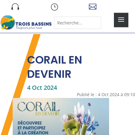
Skip

}

to
content
Rechercher:
Search
for...
CORAIL EN
DEVENIR
4 Oct 2024
Publié le : 4 Oct 2024 à 09:10