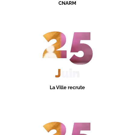
CNARM
25
Juin
La Ville recrute
25