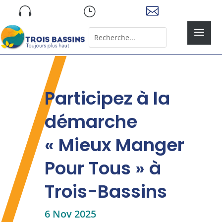
Skip

}

to
content
Rechercher:
Search
for...
Participez à la
démarche
« Mieux Manger
Pour Tous » à
Trois-Bassins
6 Nov 2025