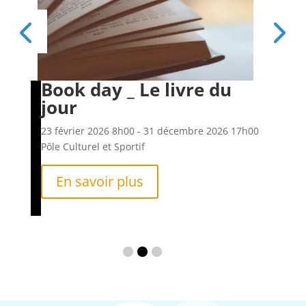
Book day _ Le livre du
Es
jour
6h00
23 f
Pôle
23 février 2026
8h00
- 31 décembre 2026
17h00
Pôle Culturel et Sportif
En savoir plus