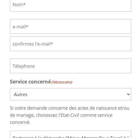
Nom
E-
mail
(Nécessaire)
Saisissez
un
e-
Confirmez
mail
Téléphone
(Nécessaire)
l’e-
mail
Service concerné
(Nécessaire)
Si votre demande concerne des actes de naissance et/ou
de mariage, choisissez l'Etat-Civil comme service
concerné.
Objet