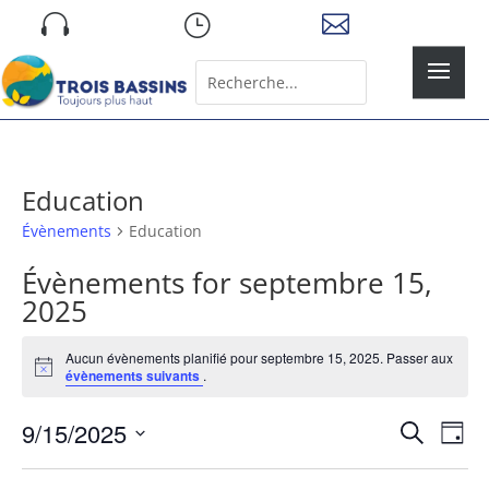
Skip

}

to
content
Rechercher:
Search
for...
Education
Évènements
Education
Évènements for septembre 15,
2025
Aucun évènements planifié pour septembre 15, 2025. Passer aux
Notice
évènements suivants
.
Recher
Nav
9/15/2025
Recherche
Jour
de
et
Sélectionnez
vue
naviga
une