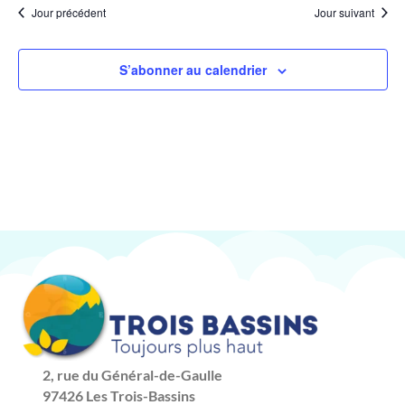
Év
Jour précédent
Jour suivant
de
date.
vues
Évène
S’abonner au calendrier
2, rue du Général-de-Gaulle
97426 Les Trois-Bassins