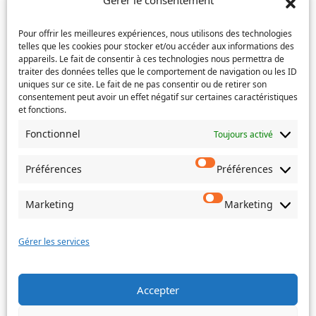
Gérer le consentement
l’e-
Téléphone
(Nécessaire)
mail
Pour offrir les meilleures expériences, nous utilisons des technologies
telles que les cookies pour stocker et/ou accéder aux informations des
Service concerné
(Nécessaire)
appareils. Le fait de consentir à ces technologies nous permettra de
traiter des données telles que le comportement de navigation ou les ID
uniques sur ce site. Le fait de ne pas consentir ou de retirer son
consentement peut avoir un effet négatif sur certaines caractéristiques
et fonctions.
Si votre demande concerne des actes de naissance et/ou
de mariage, choisissez l'Etat-Civil comme service
Fonctionnel
Toujours activé
concerné.
Préférences
Préférences
Objet
Marketing
Marketing
Message
(Nécessaire)
Gérer les services
Accepter
Envoyer