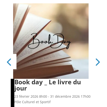
Book day _ Le livre du
Es
jour
6h00
23 f
Pôle
23 février 2026
8h00
- 31 décembre 2026
17h00
Pôle Culturel et Sportif