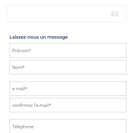

E-mail
Laissez-nous un message
Identité
(Nécessaire)
Prénom
Nom
E-
mail
(Nécessaire)
Saisissez
un
e-
Confirmez
mail
Téléphone
(Nécessaire)
l’e-
mail