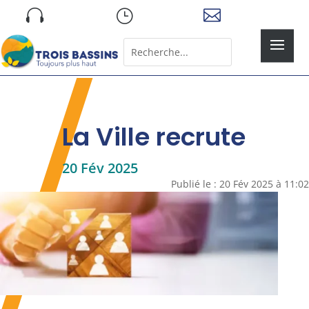
Skip

}

to
content
Rechercher:
Search
for...
La Ville recrute
20 Fév 2025
Publié le : 20 Fév 2025 à 11:02