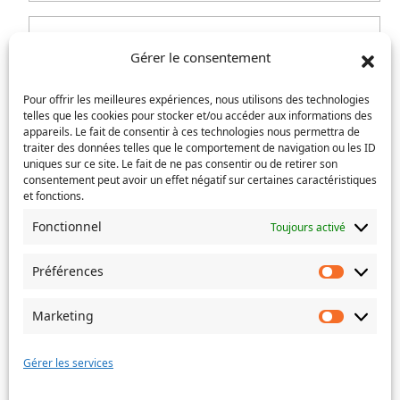
Service
concerné
Gérer le consentement
:
Lettre de motivation & CV
(Nécessaire)
Recrutement
Pour offrir les meilleures expériences, nous utilisons des technologies
telles que les cookies pour stocker et/ou accéder aux informations des
appareils. Le fait de consentir à ces technologies nous permettra de
Déposez les fichiers ici ou
traiter des données telles que le comportement de navigation ou les ID
uniques sur ce site. Le fait de ne pas consentir ou de retirer son
Sélectionnez des fichiers
consentement peut avoir un effet négatif sur certaines caractéristiques
et fonctions.
Fonctionnel
Toujours activé
Types de fichiers acceptés : pdf, png, jpg, jpeg, Taille
max. des fichiers : 1 MB, Max. des fichiers : 3.
Préférences
Préféren
Objet
Marketing
Marketin
Message
(Nécessaire)
Gérer les services