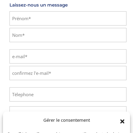
Laissez-nous un message
Identité
(Nécessaire)
Prénom
Nom
E-
mail
(Nécessaire)
Saisissez
un
e-
Confirmez
mail
Téléphone
(Nécessaire)
l’e-
mail
Service
concerné
Gérer le consentement
:
Lettre de motivation & CV
(Nécessaire)
Recrutement