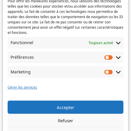
Pour offrir les meilleures expériences, nous utilisons des technologies
telles que les cookies pour stocker et/ou accéder aux informations des
appareils. Le fait de consentir à ces technologies nous permettra de
Déposez les fichiers ici ou
traiter des données telles que le comportement de navigation ou les ID
uniques sur ce site. Le fait de ne pas consentir ou de retirer son
Sélectionnez des fichiers
consentement peut avoir un effet négatif sur certaines caractéristiques
et fonctions.
Fonctionnel
Toujours activé
Types de fichiers acceptés : pdf, png, jpg, jpeg, Taille
max. des fichiers : 1 MB, Max. des fichiers : 3.
Préférences
Préféren
Objet
Marketing
Marketin
Message
(Nécessaire)
Gérer les services
Accepter
Envoyer
Refuser