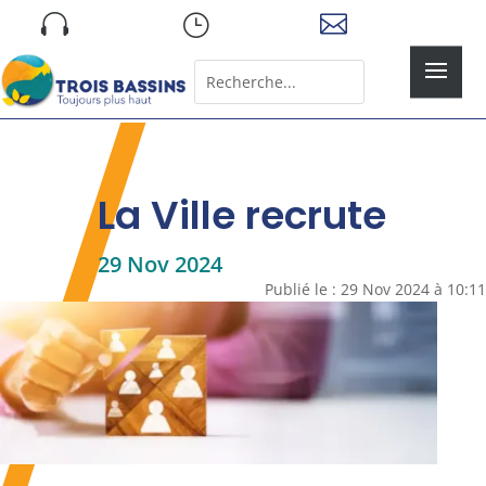
Skip

}

to
content
Rechercher:
Search
for...
La Ville recrute
29 Nov 2024
Publié le : 29 Nov 2024 à 10:11