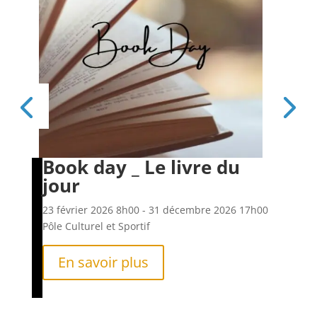
Book day _ Le livre du
Es
jour
6h00
23 f
Pôle
23 février 2026
8h00
- 31 décembre 2026
17h00
Pôle Culturel et Sportif
En savoir plus