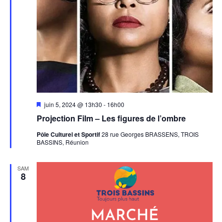
Mis
juin 5, 2024 @ 13h30
-
16h00
en
Projection Film – Les figures de l’ombre
avant
Pôle Culturel et Sportif
28 rue Georges BRASSENS, TROIS
BASSINS, Réunion
SAM
8