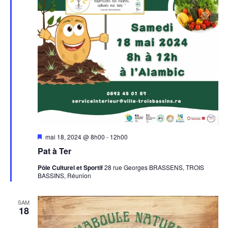
Mis
mai 18, 2024 @ 8h00
-
12h00
en
Pat à Ter
avant
Pôle Culturel et Sportif
28 rue Georges BRASSENS, TROIS
BASSINS, Réunion
SAM
18