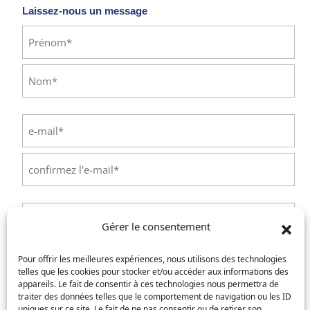
Laissez-nous un message
Identité
(Nécessaire)
Prénom
Nom
E-
mail
(Nécessaire)
Saisissez
un
e-
Confirmez
mail
l’e-
Téléphone
(Nécessaire)
mail
Gérer le consentement
Service concerné
(Nécessaire)
Pour offrir les meilleures expériences, nous utilisons des technologies
telles que les cookies pour stocker et/ou accéder aux informations des
appareils. Le fait de consentir à ces technologies nous permettra de
traiter des données telles que le comportement de navigation ou les ID
uniques sur ce site. Le fait de ne pas consentir ou de retirer son