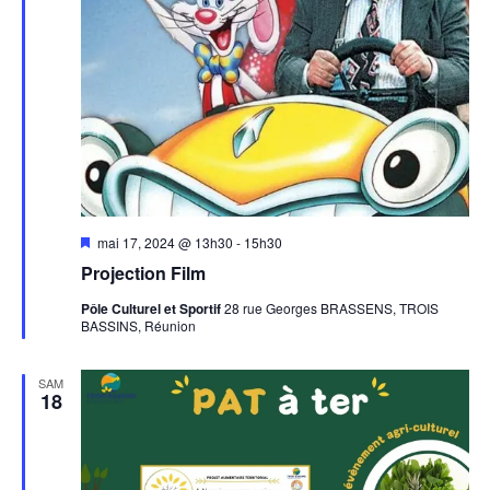
Mis
mai 17, 2024 @ 13h30
-
15h30
en
Projection Film
avant
Pôle Culturel et Sportif
28 rue Georges BRASSENS, TROIS
BASSINS, Réunion
SAM
18