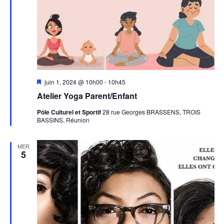
Mis
juin 1, 2024 @ 10h00
-
10h45
en
Atelier Yoga Parent/Enfant
avant
Pôle Culturel et Sportif
28 rue Georges BRASSENS, TROIS
BASSINS, Réunion
MER
5