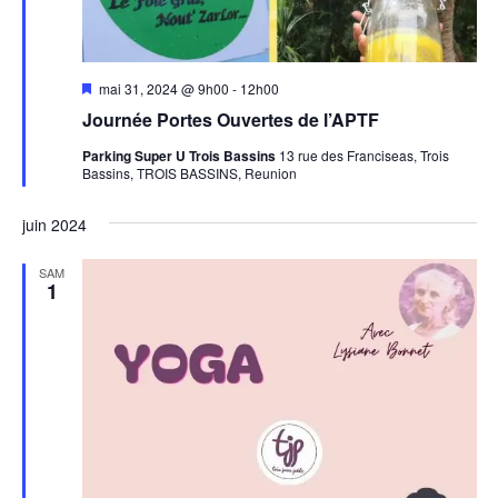
Mis
mai 31, 2024 @ 9h00
-
12h00
en
Journée Portes Ouvertes de l’APTF
avant
Parking Super U Trois Bassins
13 rue des Franciseas, Trois
Bassins, TROIS BASSINS, Reunion
juin 2024
SAM
1