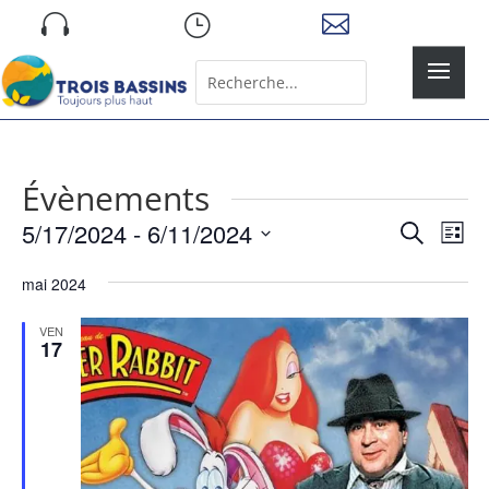
Skip

}

to
content
Rechercher:
Search
for...
Évènements
Recher
Nav
5/17/2024
 - 
6/11/2024
Recherche
Liste
de
et
Sélectionnez
vue
naviga
mai 2024
une
Év
de
date.
VEN
vues
17
Évène