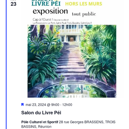
23
Mis
mai 23, 2024 @ 9h00
-
12h00
en
Salon du Livre Péi
avant
Pôle Culturel et Sportif
28 rue Georges BRASSENS, TROIS
BASSINS, Réunion