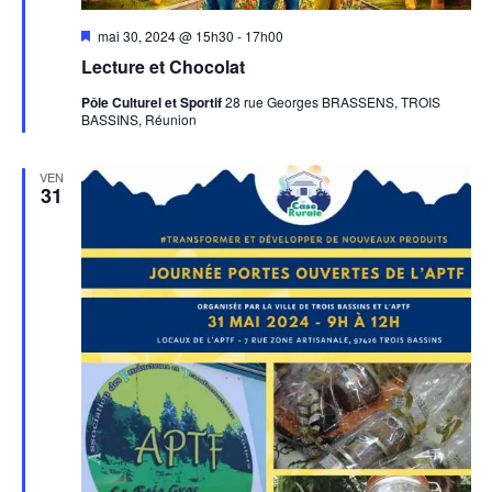
Mis
mai 30, 2024 @ 15h30
-
17h00
en
Lecture et Chocolat
avant
Pôle Culturel et Sportif
28 rue Georges BRASSENS, TROIS
BASSINS, Réunion
VEN
31