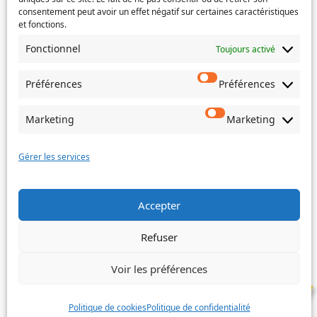
Si votre demande concerne des actes de naissance et/ou
consentement peut avoir un effet négatif sur certaines caractéristiques
de mariage, choisissez l'Etat-Civil comme service
et fonctions.
concerné.
Fonctionnel
Toujours activé
Objet
Préférences
Préférences
Message
(Nécessaire)
Marketing
Marketing
Gérer les services
Envoyer
Accepter
Refuser
©
Ville de Trois-Bassins – 2022
Voir les préférences
Politique de cookies
Politique de confidentialité
Facebook
Instagram