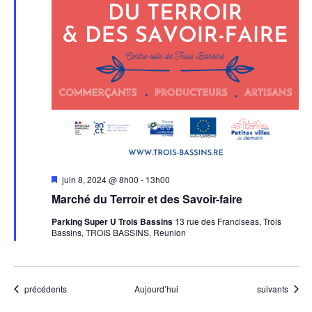
Mis
juin 8, 2024 @ 8h00
-
13h00
en
Marché du Terroir et des Savoir-faire
avant
Parking Super U Trois Bassins
13 rue des Franciseas, Trois
Bassins, TROIS BASSINS, Reunion
Évènements
Évènements
précédents
Aujourd’hui
suivants