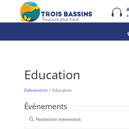
Skip
to

A
content
+
Education
Évènements
Education
Évènements
Recherche
Saisir
et
mot-
navigation