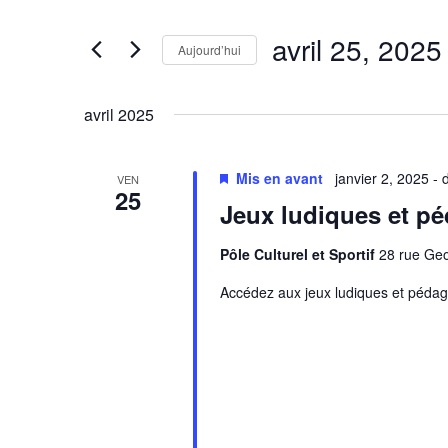
clé.
de
Rechercher
avril 25, 2025
vues
Évènements
Aujourd’hui
Évènements
par
Sélectionnez
mot-
une
avril 2025
clé.
date.
Mis en avant
janvier 2, 2025
-
VEN
25
Jeux ludiques et p
Pôle Culturel et Sportif
28 rue Ge
Accédez aux jeux ludiques et pédag