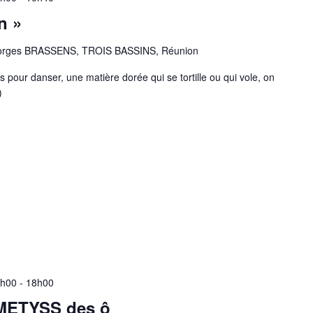
n »
orges BRASSENS, TROIS BASSINS, Réunion
s pour danser, une matière dorée qui se tortille ou qui vole, on
)
4h00
-
18h00
METYSS des ô