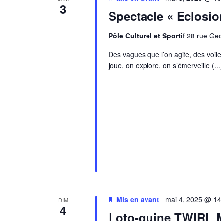
3
Spectacle « Eclosio
Pôle Culturel et Sportif
28 rue Ge
Des vagues que l’on agite, des voile
joue, on explore, on s’émerveille (...
Mis en avant
mai 4, 2025 @ 1
DIM
4
Loto-quine TWIRL 