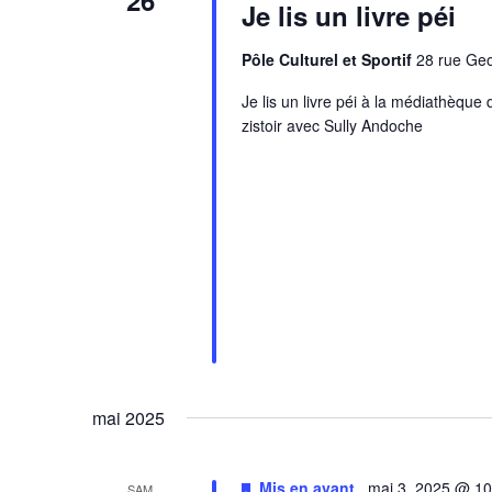
26
Je lis un livre péi
Pôle Culturel et Sportif
28 rue Ge
Je lis un livre péi à la médiathèqu
zistoir avec Sully Andoche
mai 2025
Mis en avant
mai 3, 2025 @ 1
SAM