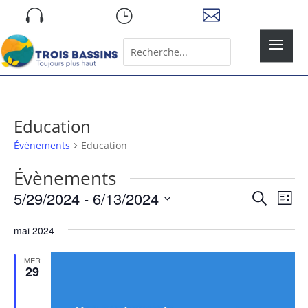
Skip

}

to
content
Rechercher:
Search
for...
Education
Évènements
Education
Évènements
Recher
Nav
5/29/2024
 - 
6/13/2024
Recherche
Liste
de
et
Sélectionnez
vue
naviga
mai 2024
une
Év
de
date.
MER
vues
29
Évène