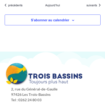
Évènements
Évènements
précédents
Aujourd’hui
suivants
S’abonner au calendrier
2, rue du Général-de-Gaulle
97426 Les Trois-Bassins
Tel : 0262 24 80 03