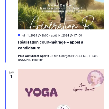
Mis
juin 1, 2024 @ 8h00
-
août 14, 2024 @ 17h00
en
Réalisation court-métrage – appel à
avant
candidature
Pôle Culturel et Sportif
28 rue Georges BRASSENS, TROIS
BASSINS, Réunion
SAM
1