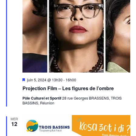
Mis
juin 5, 2024 @ 13h30
-
16h00
en
Projection Film – Les figures de l’ombre
avant
Pôle Culturel et Sportif
28 rue Georges BRASSENS, TROIS
BASSINS, Réunion
MER
12