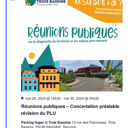
Mis
mai 29, 2024 @ 16h30
-
mai 30, 2024 @ 20h30
en
Réunions publiques – Concertation préalable
avant
révision du PLU
Parking Super U Trois Bassins
13 rue des Franciseas, Trois
Bassins, TROIS BASSINS, Reunion