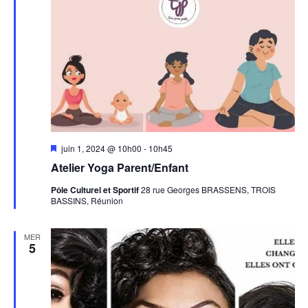
Mis
juin 1, 2024 @ 10h00
-
10h45
en
Atelier Yoga Parent/Enfant
avant
Pôle Culturel et Sportif
28 rue Georges BRASSENS, TROIS
BASSINS, Réunion
MER
5