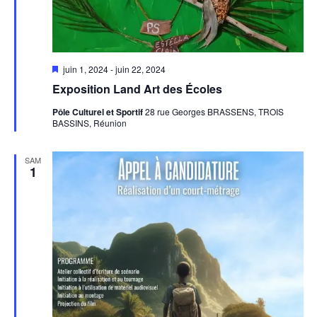
Mis
juin 1, 2024
-
juin 22, 2024
en
Exposition Land Art des Écoles
avant
Pôle Culturel et Sportif
28 rue Georges BRASSENS, TROIS
BASSINS, Réunion
SAM
1