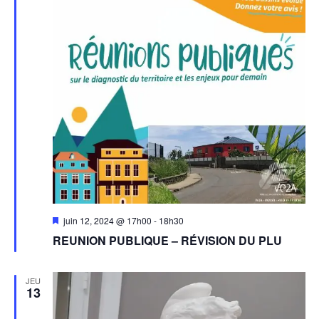
Mis
juin 12, 2024 @ 17h00
-
18h30
en
REUNION PUBLIQUE – RÉVISION DU PLU
avant
JEU
13