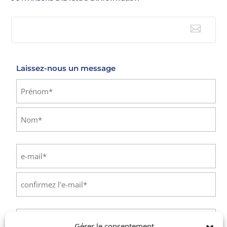

E-mail
Laissez-nous un message
Identité
(Nécessaire)
Prénom
Nom
E-
mail
(Nécessaire)
Saisissez
un
e-
Confirmez
mail
l’e-
Téléphone
(Nécessaire)
mail
Gérer le consentement