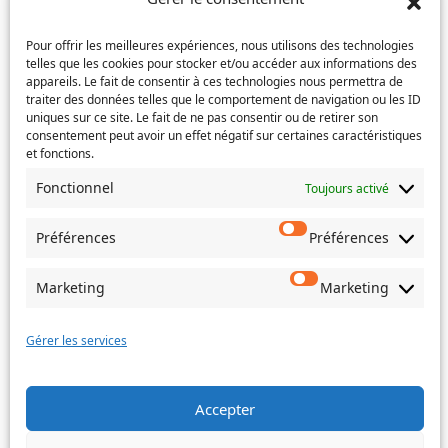
Service concerné
(Nécessaire)
Pour offrir les meilleures expériences, nous utilisons des technologies
telles que les cookies pour stocker et/ou accéder aux informations des
appareils. Le fait de consentir à ces technologies nous permettra de
traiter des données telles que le comportement de navigation ou les ID
uniques sur ce site. Le fait de ne pas consentir ou de retirer son
Si votre demande concerne des actes de naissance et/ou
consentement peut avoir un effet négatif sur certaines caractéristiques
de mariage, choisissez l'Etat-Civil comme service
et fonctions.
concerné.
Fonctionnel
Toujours activé
Objet
Préférences
Préférences
Message
(Nécessaire)
Marketing
Marketing
Gérer les services
Envoyer
Accepter