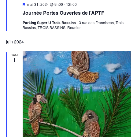
Mis
mai 31, 2024 @ 9h00
-
12h00
en
Journée Portes Ouvertes de l’APTF
avant
Parking Super U Trois Bassins
13 rue des Franciseas, Trois
Bassins, TROIS BASSINS, Reunion
juin 2024
SAM
1