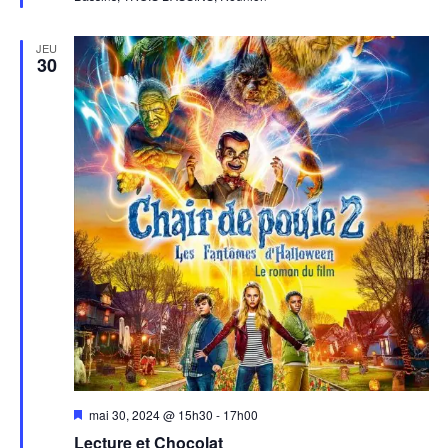
JEU
30
Mis
mai 30, 2024 @ 15h30
-
17h00
en
Lecture et Chocolat
avant