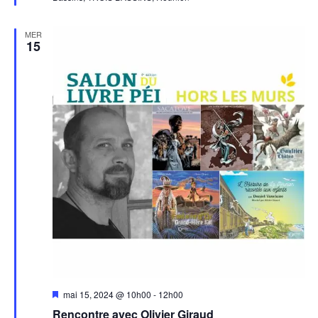
MER
15
Mis
mai 15, 2024 @ 10h00
-
12h00
en
Rencontre avec Olivier Giraud
avant