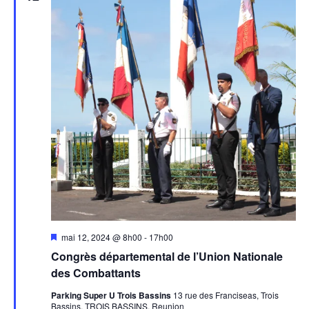
Mis
mai 12, 2024 @ 8h00
-
17h00
en
Congrès départemental de l’Union Nationale
avant
des Combattants
Parking Super U Trois Bassins
13 rue des Franciseas, Trois
Bassins, TROIS BASSINS, Reunion