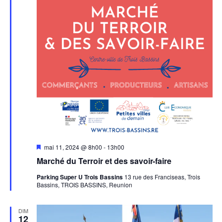
Mis
mai 11, 2024 @ 8h00
-
13h00
en
Marché du Terroir et des savoir-faire
avant
Parking Super U Trois Bassins
13 rue des Franciseas, Trois
Bassins, TROIS BASSINS, Reunion
DIM
12