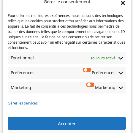
mail
Gérer le consentement
Service concerné
(Nécessaire)
Pour offrir les meilleures expériences, nous utilisons des technologies
telles que les cookies pour stocker et/ou accéder aux informations des
appareils. Le fait de consentir à ces technologies nous permettra de
traiter des données telles que le comportement de navigation ou les ID
uniques sur ce site. Le fait de ne pas consentir ou de retirer son
Si votre demande concerne des actes de naissance et/ou
consentement peut avoir un effet négatif sur certaines caractéristiques
de mariage, choisissez l'Etat-Civil comme service
et fonctions.
concerné.
Fonctionnel
Toujours activé
Objet
Préférences
Préférences
Message
(Nécessaire)
Marketing
Marketing
Gérer les services
Envoyer
Accepter