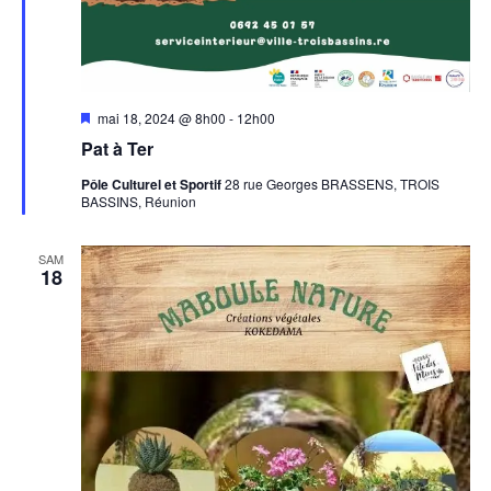
Mis
mai 18, 2024 @ 8h00
-
12h00
en
Pat à Ter
avant
Pôle Culturel et Sportif
28 rue Georges BRASSENS, TROIS
BASSINS, Réunion
SAM
18