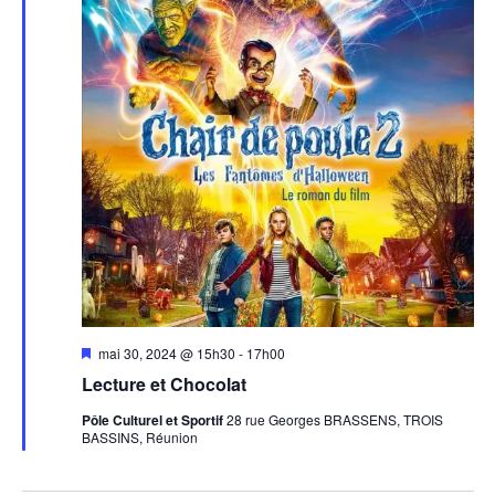
Mis
mai 30, 2024 @ 15h30
-
17h00
en
Lecture et Chocolat
avant
Pôle Culturel et Sportif
28 rue Georges BRASSENS, TROIS
BASSINS, Réunion