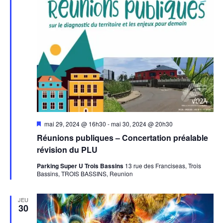
Mis
mai 29, 2024 @ 16h30
-
mai 30, 2024 @ 20h30
en
Réunions publiques – Concertation préalable
avant
révision du PLU
Parking Super U Trois Bassins
13 rue des Franciseas, Trois
Bassins, TROIS BASSINS, Reunion
JEU
30