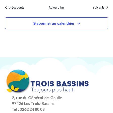
Évènements
Évènements
précédents
Aujourd’hui
suivants
S’abonner au calendrier
2, rue du Général-de-Gaulle
97426 Les Trois-Bassins
Tel : 0262 24 80 03