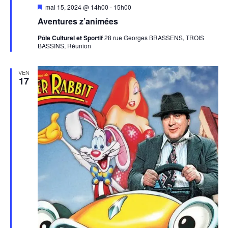
Mis
mai 15, 2024 @ 14h00
-
15h00
en
Aventures z’animées
avant
Pôle Culturel et Sportif
28 rue Georges BRASSENS, TROIS
BASSINS, Réunion
VEN
17