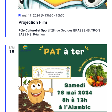
Mis
mai 17, 2024 @ 13h30
-
15h30
en
Projection Film
avant
Pôle Culturel et Sportif
28 rue Georges BRASSENS, TROIS
BASSINS, Réunion
SAM
18