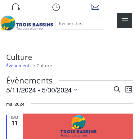
Skip

}

to
content
Rechercher:
Search
for...
Culture
Évènements
Culture
Évènements
Recher
Nav
5/11/2024
 - 
5/30/2024
Recherche
Liste
de
et
Sélectionnez
vue
naviga
mai 2024
une
Év
de
date.
SAM
vues
11
Évène