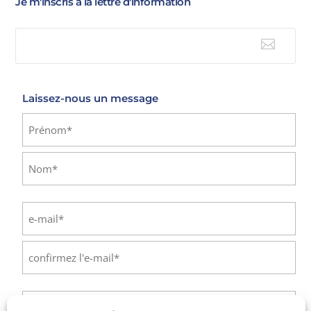
Je m'inscris à la lettre d'information

E-mail
Laissez-nous un message
Identité
(Nécessaire)
Prénom
Nom
E-
mail
(Nécessaire)
Saisissez
un
e-
Confirmez
mail
l’e-
Téléphone
(Nécessaire)