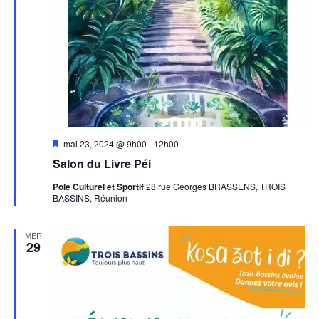
Mis
mai 23, 2024 @ 9h00
-
12h00
en
Salon du Livre Péi
avant
Pôle Culturel et Sportif
28 rue Georges BRASSENS, TROIS
BASSINS, Réunion
MER
29