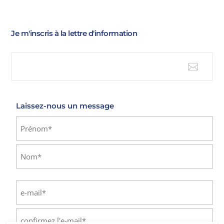
Je m'inscris à la lettre d'information

E-mail
Laissez-nous un message
Identité
(Nécessaire)
Prénom
Nom
E-
mail
(Nécessaire)
Saisissez