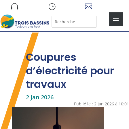
Skip

}

to
content
Rechercher:
Search
for...
Coupures
d’électricité pour
travaux
2 Jan 2026
Publié le : 2 Jan 2026 à 10:01