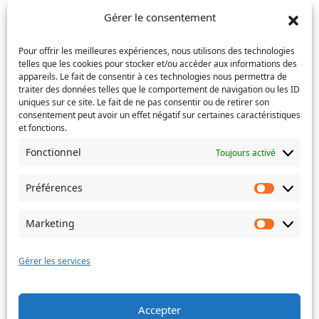
un
Gérer le consentement
e-
Confirmez
mail
Téléphone
(Nécessaire)
l’e-
Pour offrir les meilleures expériences, nous utilisons des technologies
mail
telles que les cookies pour stocker et/ou accéder aux informations des
appareils. Le fait de consentir à ces technologies nous permettra de
Service concerné
(Nécessaire)
traiter des données telles que le comportement de navigation ou les ID
uniques sur ce site. Le fait de ne pas consentir ou de retirer son
consentement peut avoir un effet négatif sur certaines caractéristiques
et fonctions.
Si votre demande concerne des actes de naissance et/ou
Fonctionnel
Toujours activé
de mariage, choisissez l'Etat-Civil comme service
concerné.
Préférences
Préféren
Objet
Marketing
Marketin
Message
(Nécessaire)
Gérer les services
Accepter