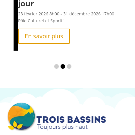
jour
6h00
23 f
Pôle
23 février 2026
8h00
- 31 décembre 2026
17h00
Pôle Culturel et Sportif
En savoir plus